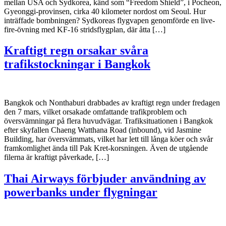
mellan USA och Sydkorea, känd som “Freedom Shield”, i Pocheon,
Gyeonggi-provinsen, cirka 40 kilometer nordost om Seoul. Hur
inträffade bombningen? Sydkoreas flygvapen genomförde en live-
fire-övning med KF-16 stridsflygplan, där åtta […]
Kraftigt regn orsakar svåra
trafikstockningar i Bangkok
Bangkok och Nonthaburi drabbades av kraftigt regn under fredagen
den 7 mars, vilket orsakade omfattande trafikproblem och
översvämningar på flera huvudvägar. Trafiksituationen i Bangkok
efter skyfallen Chaeng Watthana Road (inbound), vid Jasmine
Building, har översvämmats, vilket har lett till långa köer och svår
framkomlighet ända till Pak Kret-korsningen. Även de utgående
filerna är kraftigt påverkade, […]
Thai Airways förbjuder användning av
powerbanks under flygningar