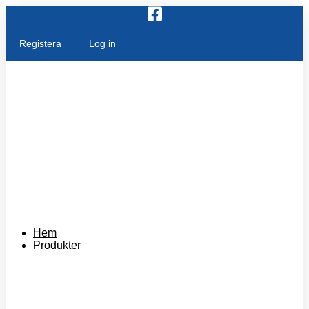
Skip
to
content
Registera
Log in
Hem
Produkter