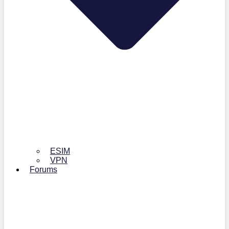
ESIM
VPN
Forums