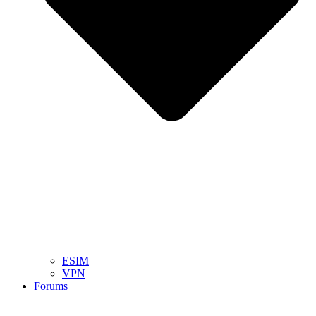
ESIM
VPN
Forums