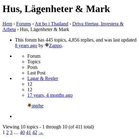
Hus, Lägenheter & Mark
Hem
›
Forums
›
Att bo i Thailand
›
Driva företag, Investera &
Arbeta
›
Hus, Lägenheter & Mark
This forum has 445 topics, 4,856 replies, and was last updated
8 years ago
by
Zappo
.
Forum
Topics
Posts
Last Post
Lagar & Regler
12
12
17 years, 4 months ago
stgrhe
Viewing 10 topics - 1 through 10 (of 411 total)
1
2
3
…
40
41
42
→