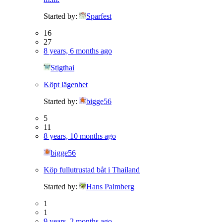
Started by:
Sparfest
16
27
8 years, 6 months ago
Stigthai
Köpt lägenhet
Started by:
bigge56
5
11
8 years, 10 months ago
bigge56
Köp fullutrustad båt i Thailand
Started by:
Hans Palmberg
1
1
9 years, 2 months ago