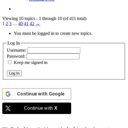
Viewing 10 topics - 1 through 10 (of 411 total)
1
2
3
…
40
41
42
→
You must be logged in to create new topics.
Log In
Username:
Password:
Keep me signed in
Log In
Continue with
Google
Continue with
X