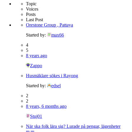
Topic
Voices
Posts
Last Post
Orestone Group , Pattaya
Started by:
max66
4
5
8 years ago
Zappo
Husmäklare sökes i Rayong
Started by:
edsel
2
2
8 years, 6 months ago
Stuj01
När ska folk lära sig? Lurade på pengar, lägenheter
m.m.