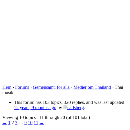
Hem
›
Forums
›
Gemensamt, för alla
›
Medier om Thailand
›
Thai
musik
This forum has 103 topics, 320 replies, and was last updated
12 years, 9 months ago
by
carlsberg
.
Viewing 10 topics - 11 through 20 (of 101 total)
←
1
2
3
…
9
10
11
→