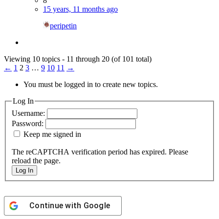
8
15 years, 11 months ago
peripetin
Viewing 10 topics - 11 through 20 (of 101 total)
←
1
2
3
…
9
10
11
→
You must be logged in to create new topics.
Log In
Username:
Password:
Keep me signed in
The reCAPTCHA verification period has expired. Please
reload the page.
Log In
Continue with
Google