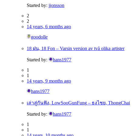
Started by:
jjonsson
2
2
14 years, 6 months ago
goodolle
18 ฝน, 18 Fon – Varsin version av två olika artister
Started by:
hans1977
1
1
14 years, 9 months ago
hans1977
เล่าสู่กันฟัง, LowSooGunFung – ธงไชย, ThongChai
Started by:
hans1977
1
1
14 years, 10 months ago