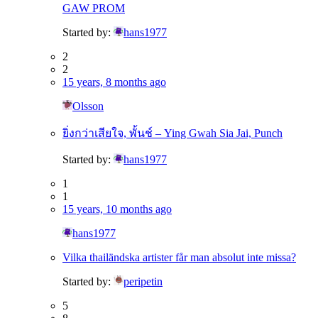
GAW PROM
Started by:
hans1977
2
2
15 years, 8 months ago
Olsson
ยิ่งกว่าเสียใจ, พั้นช์ – Ying Gwah Sia Jai, Punch
Started by:
hans1977
1
1
15 years, 10 months ago
hans1977
Vilka thailändska artister får man absolut inte missa?
Started by:
peripetin
5