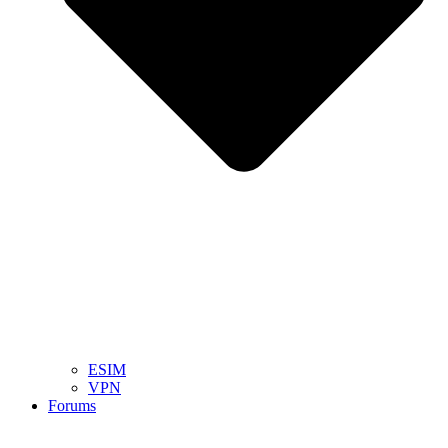
ESIM
VPN
Forums