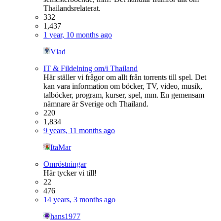
Thailandsrelaterat.
332
1,437
1 year, 10 months ago
Vlad
IT & Fildelning om/i Thailand
Här ställer vi frågor om allt från torrents till spel. Det
kan vara information om böcker, TV, video, musik,
talböcker, program, kurser, spel, mm. En gemensam
nämnare är Sverige och Thailand.
220
1,834
9 years, 11 months ago
ItaMar
Omröstningar
Här tycker vi till!
22
476
14 years, 3 months ago
hans1977