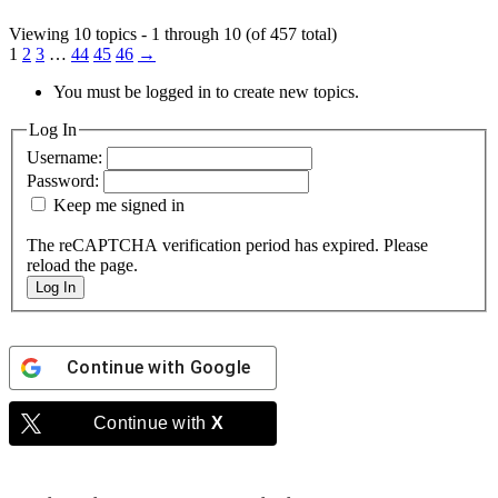
Viewing 10 topics - 1 through 10 (of 457 total)
1
2
3
…
44
45
46
→
You must be logged in to create new topics.
Log In
Username:
Password:
Keep me signed in
The reCAPTCHA verification period has expired. Please
reload the page.
Log In
Continue with
Google
Continue with
X