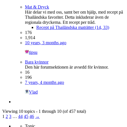
Mat & Dryck
Här delar vi med oss, samt ber om hjälp, med recept på
Thailändska favoriter. Detta inkluderar även de
regionala dryckerna. Ett recept per tråd.
Recept på Thailändska maträtter (14, 33)
176
1,914
10 years, 3 months ago
tipsu
Bara kvinnor
Den här forumsektionen är avsedd för kvinnor.
16
196
7 years, 4 months ago
Vlad
Viewing 10 topics - 1 through 10 (of 457 total)
1
2
3
…
44
45
46
→
Topic