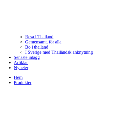
Resa i Thailand
Gemensamt, för alla
Bo i thailand
I Sverige med Thailändsk anknytning
Senaste inlägg
Artiklar
Nyheter
Hem
Produkter