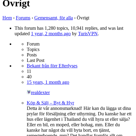
Övrigt
Hem
›
Forums
›
Gemensamt, för alla
›
Övrigt
This forum has 1,280 topics, 10,941 replies, and was last
updated
1 year, 2 months ago
by
TurisVPN
.
Forum
Topics
Posts
Last Post
Bekant från förr Efterlyses
11
40
15 years, 1 month ago
realdexter
Köp & Sälj – Byt & Hyr
Detta är vår annonsmarknad! Här kan du lägga ut dina
prylar för försäljning eller uthyrning. Du kanske har ett
hus eller lägenhet i Thailand du vill hyra ut eller sälja?
Eller en bil, en moped, eller bohag, mm. Eller du
kanske har något du vill byta bort, en tjänst,
semesterboende, mm? Det handlar framför allt om