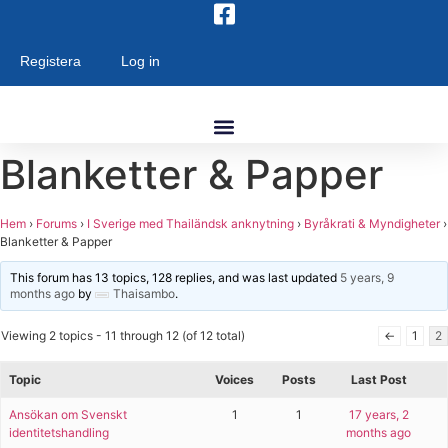
Skip
to
content
Registera
Log in
Blanketter & Papper
Hem
›
Forums
›
I Sverige med Thailändsk anknytning
›
Byråkrati & Myndigheter
›
Blanketter & Papper
This forum has 13 topics, 128 replies, and was last updated
5 years, 9
months ago
by
Thaisambo
.
Viewing 2 topics - 11 through 12 (of 12 total)
←
1
2
Topic
Voices
Posts
Last Post
Ansökan om Svenskt
1
1
17 years, 2
identitetshandling
months ago