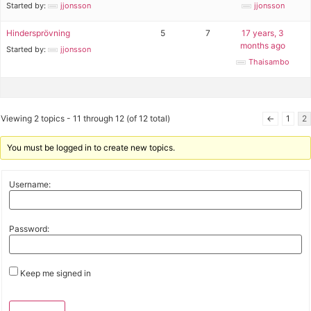
Started by:
jjonsson
jjonsson
Hindersprövning
5
7
17 years, 3
months ago
Started by:
jjonsson
Thaisambo
Viewing 2 topics - 11 through 12 (of 12 total)
←
1
2
You must be logged in to create new topics.
Username:
Password:
Keep me signed in