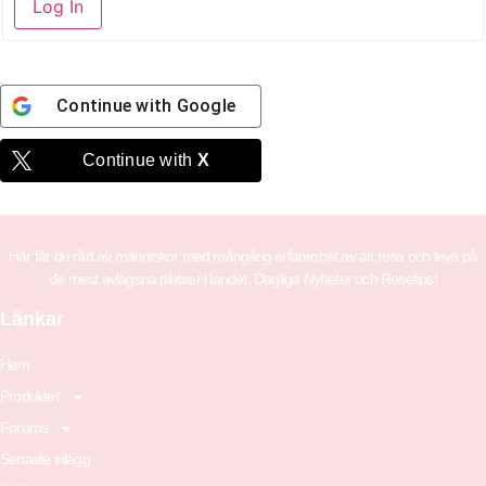
Log In
Continue with
Google
Continue with
X
Här får du råd av människor med mångårig erfarenhet av att resa och leva på
de mest avlägsna platser i landet. Dagliga Nyheter och Resetips!
Länkar
Hem
Produkter
Forums
Senaste inlägg