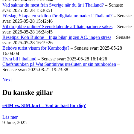
Vad saknar du mest från Sverige när du är i Thailand?
– Senaste
svar: 2025-05-28 15:36:51
Förslag: Skapa en sektion för digitala nomader i Thailand?
– Senaste
svar: 2025-05-28 15:42:46
Vil du jobbe online? Svensktalende affiliate partnere søkes
– Senaste
svar: 2025-05-28 16:24:45
Resetips: Koh Bulone – Inga bilar, ingen AC, ingen stress
– Senaste
svar: 2025-05-28 16:19:26
Behövs turist visum för Kambodja?
– Senaste svar: 2025-05-28
16:04:04
Hyra bil i thailand
– Senaste svar: 2025-05-28 16:14:26
Chefsmunken på Wat Santinivas utesluten ur sin munkorden
–
Senaste svar: 2025-08-21 19:23:38
Next
Du kanske gillar
eSIM vs. SIM-kort – Vad är bäst för dig?
Läs mer
9 June, 2025