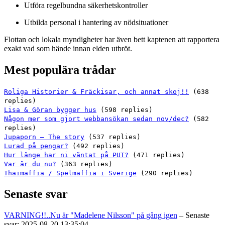
Utföra regelbundna säkerhetskontroller
Utbilda personal i hantering av nödsituationer
Flottan och lokala myndigheter har även bett kaptenen att rapportera
exakt vad som hände innan elden utbröt.
Mest populära trådar
Roliga Historier & Fräckisar, och annat skoj!!
(638
replies)
Lisa & Göran bygger hus
(598 replies)
Någon mer som gjort webbansökan sedan nov/dec?
(582
replies)
Jupaporn – The story
(537 replies)
Lurad på pengar?
(492 replies)
Hur länge har ni väntat på PUT?
(471 replies)
Var är du nu?
(363 replies)
Thaimaffia / Spelmaffia i Sverige
(290 replies)
Senaste svar
VARNING!!..Nu är "Madelene Nilsson" på gång igen
– Senaste
svar: 2025-08-20 13:35:04