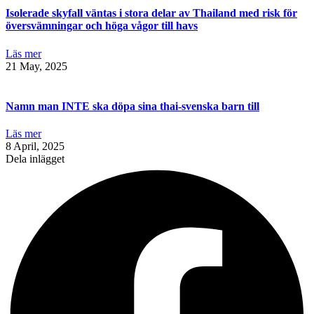
Isolerade skyfall väntas i stora delar av Thailand med risk för
översvämningar och höga vågor till havs
Läs mer
21 May, 2025
Namn man INTE ska döpa sina thai-svenska barn till
Läs mer
8 April, 2025
Dela inlägget