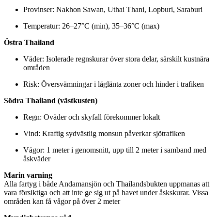
Provinser:
Nakhon
Sawan,
Uthai
Thani,
Lopburi,
Saraburi
Temperatur:
26–
27°
C (
min),
35–
36°
C (
max)
Östra
Thailand
Väder:
Isolerade
regnskurar
över
stora
delar,
särskilt
kustnära
områden
Risk:
Översvämningar
i
låglänta
zoner
och
hinder
i
trafiken
Södra
Thailand (
västkusten)
Regn:
Oväder
och
skyfall
förekommer
lokalt
Vind:
Kraftig
sydvästlig
monsun
påverkar
sjötrafiken
Vågor:
1
meter
i
genomsnitt,
upp
till
2
meter
i
samband
med
åskväder
Marin
varning
Alla
fartyg
i
både
Andamansjön
och
Thailandsbukten
uppmanas
att
vara
försiktiga
och
att
inte
ge
sig
ut
på
havet
under
åskskurar.
Vissa
områden
kan
få
vågor
på
över
2
meter