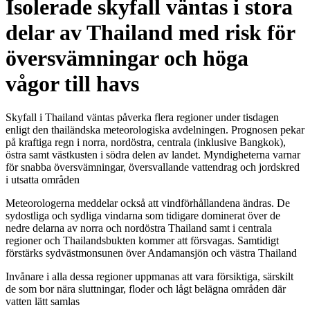
Isolerade skyfall väntas i stora
delar av Thailand med risk för
översvämningar och höga
vågor till havs
Skyfall
i
Thailand
väntas
påverka
flera
regioner
under
tisdagen
enligt
den
thailändska
meteorologiska
avdelningen.
Prognosen
pekar
på
kraftiga
regn
i
norra,
nordöstra,
centrala (
inklusive
Bangkok),
östra
samt
västkusten
i
södra
delen
av
landet.
Myndigheterna
varnar
för
snabba
översvämningar,
översvallande
vattendrag
och
jordskred
i
utsatta
områden
Meteorologerna
meddelar
också
att
vindförhållandena
ändras.
De
sydostliga
och
sydliga
vindarna
som
tidigare
dominerat
över
de
nedre
delarna
av
norra
och
nordöstra
Thailand
samt
i
centrala
regioner
och
Thailandsbukten
kommer
att
försvagas.
Samtidigt
förstärks
sydvästmonsunen
över
Andamansjön
och
västra
Thailand
Invånare
i
alla
dessa
regioner
uppmanas
att
vara
försiktiga,
särskilt
de
som
bor
nära
sluttningar,
floder
och
lågt
belägna
områden
där
vatten
lätt
samlas