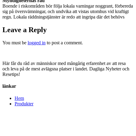
Myndigheternas
råd
Boende
i
riskområden
bör
följa
lokala
varningar
noggrant,
förbereda
sig
på
översvämningar,
och
undvika
att
vistas
utomhus
vid
kraftigt
regn.
Lokala
räddningstjänster
är
redo
att
ingripa
där
det
behövs
Leave a Reply
You must be
logged in
to post a comment.
Här får du råd av människor med mångårig erfarenhet av att resa
och leva på de mest avlägsna platser i landet. Dagliga Nyheter och
Resetips!
länkar
Hem
Produkter