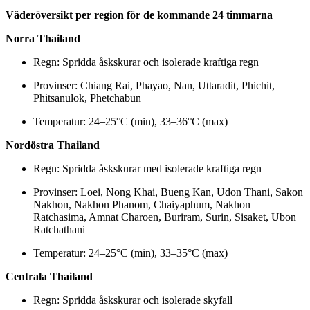
Väderöversikt
per
region
för
de
kommande
24
timmarna
Norra
Thailand
Regn:
Spridda
åskskurar
och
isolerade
kraftiga
regn
Provinser:
Chiang
Rai,
Phayao,
Nan,
Uttaradit,
Phichit,
Phitsanulok,
Phetchabun
Temperatur:
24–
25°
C (
min),
33–
36°
C (
max)
Nordöstra
Thailand
Regn:
Spridda
åskskurar
med
isolerade
kraftiga
regn
Provinser:
Loei,
Nong
Khai,
Bueng
Kan,
Udon
Thani,
Sakon
Nakhon,
Nakhon
Phanom,
Chaiyaphum,
Nakhon
Ratchasima,
Amnat
Charoen,
Buriram,
Surin,
Sisaket,
Ubon
Ratchathani
Temperatur:
24–
25°
C (
min),
33–
35°
C (
max)
Centrala
Thailand
Regn:
Spridda
åskskurar
och
isolerade
skyfall