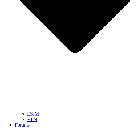
ESIM
VPN
Forums