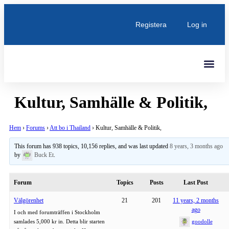
Registera
Log in
Senaste Inlägg
Kultur, Samhälle & Politik,
Hem
›
Forums
›
Att bo i Thailand
›
Kultur, Samhälle & Politik,
This forum has 938 topics, 10,156 replies, and was last updated
8 years, 3 months ago
by
Buck Et
.
Forum
Topics
Posts
Last Post
Välgörenhet
21
201
11 years, 2 months
ago
I och med forumträffen i Stockholm
samlades 5,000 kr in. Detta blir starten
goodolle