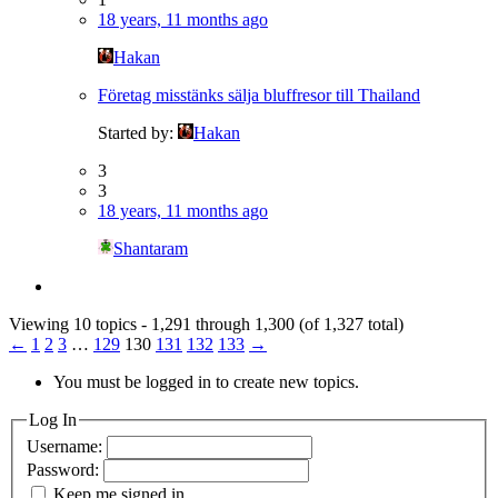
18 years, 11 months ago
Hakan
Företag misstänks sälja bluffresor till Thailand
Started by:
Hakan
3
3
18 years, 11 months ago
Shantaram
Viewing 10 topics - 1,291 through 1,300 (of 1,327 total)
←
1
2
3
…
129
130
131
132
133
→
You must be logged in to create new topics.
Log In
Username:
Password:
Keep me signed in