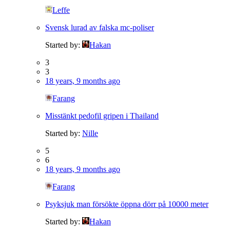
Leffe
Svensk lurad av falska mc-poliser
Started by:
Hakan
3
3
18 years, 9 months ago
Farang
Misstänkt pedofil gripen i Thailand
Started by:
Nille
5
6
18 years, 9 months ago
Farang
Psyksjuk man försökte öppna dörr på 10000 meter
Started by:
Hakan