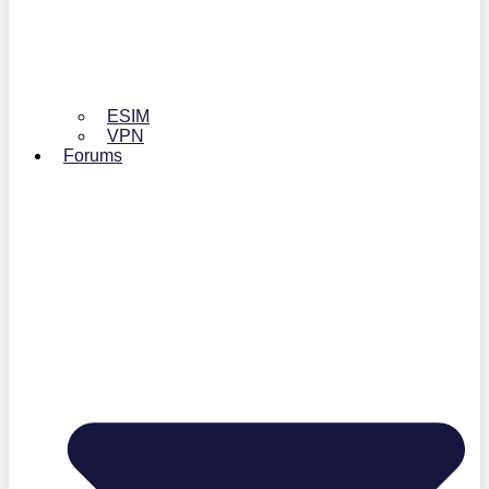
ESIM
VPN
Forums