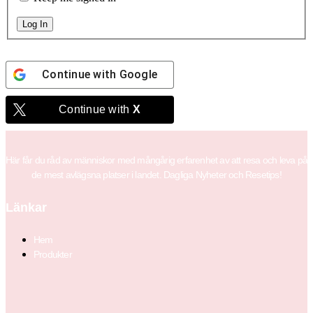
Log In
Continue with
Google
Continue with
X
Här får du råd av människor med mångårig erfarenhet av att resa och leva på
de mest avlägsna platser i landet. Dagliga Nyheter och Resetips!
Länkar
Hem
Produkter