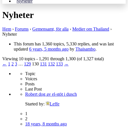
Nyheter
Nyheter
Hem
›
Forums
›
Gemensamt, för alla
›
Medier om Thailand
›
Nyheter
This forum has 1,360 topics, 5,330 replies, and was last
updated
6 years, 5 months ago
by
Thaisambo
.
Viewing 10 topics - 1,291 through 1,300 (of 1,327 total)
←
1
2
3
…
129
130
131
132
133
→
Topic
Voices
Posts
Last Post
Robert dog av el-stöt i dusch
Started by:
Leffe
1
2
18 years, 8 months ago