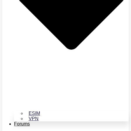
ESIM
VPN
Forums