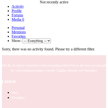
Not recently active
Activity
Profile
Forums
Media
0
Personal
Mentions
Favorites
Show:
Sorry, there was no activity found. Please try a different filter.
Här får du råd av människor med mångårig erfarenhet av att resa och leva på
de mest avlägsna platser i landet. Dagliga Nyheter och Resetips!
Länkar
Hem
Produkter