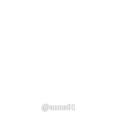
@anna01