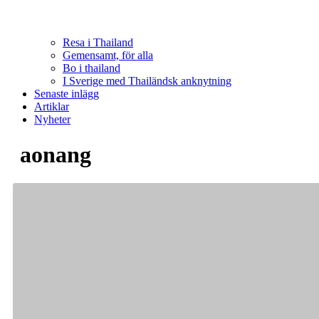
Resa i Thailand
Gemensamt, för alla
Bo i thailand
I Sverige med Thailändsk anknytning
Senaste inlägg
Artiklar
Nyheter
aonang