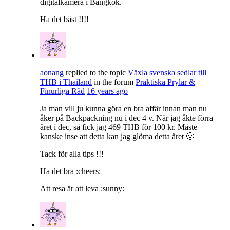
digitalkamera i Bangkok.
Ha det bäst !!!!
aonang
replied to the topic
Växla svenska sedlar till
THB i Thailand
in the forum
Praktiska Prylar &
Finurliga Råd
16 years ago
Ja man vill ju kunna göra en bra affär innan man nu
åker på Backpackning nu i dec 4 v. När jag åkte förra
året i dec, så fick jag 469 THB för 100 kr. Måste
kanske inse att detta kan jag glöma detta året 🙁
Tack för alla tips !!!
Ha det bra :cheers:
Att resa är att leva :sunny: