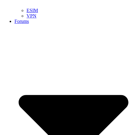
ESIM
VPN
Forums