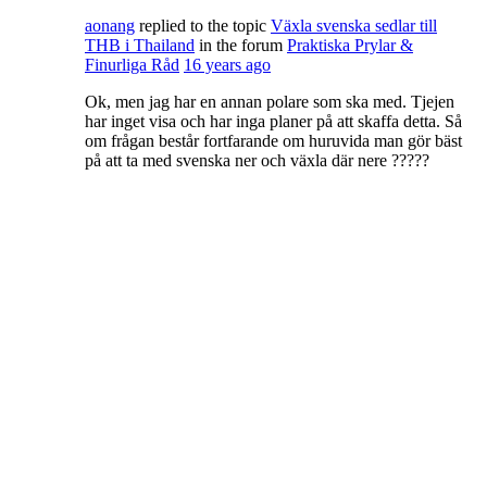
aonang
replied to the topic
Växla svenska sedlar till
THB i Thailand
in the forum
Praktiska Prylar &
Finurliga Råd
16 years ago
Ok, men jag har en annan polare som ska med. Tjejen
har inget visa och har inga planer på att skaffa detta. Så
om frågan består fortfarande om huruvida man gör bäst
på att ta med svenska ner och växla där nere ?????