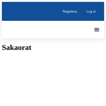
Registera
Log in
Senaste Inlägg
Sakaorat