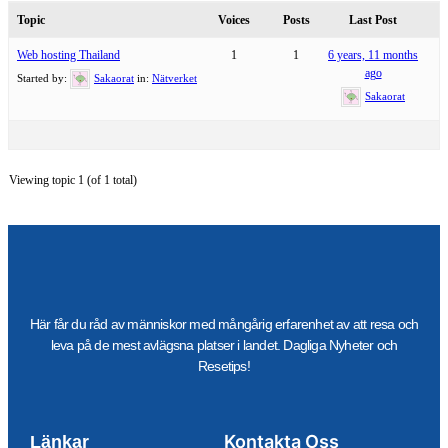
Topic
Voices
Posts
Last Post
Web hosting Thailand
1
1
6 years, 11 months
ago
Started by:
Sakaorat
in:
Nätverket
Sakaorat
Viewing topic 1 (of 1 total)
Här får du råd av människor med mångårig erfarenhet av att resa och
leva på de mest avlägsna platser i landet. Dagliga Nyheter och
Resetips!
Kontakta Oss
Länkar