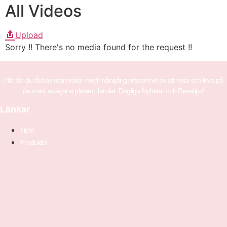
All Videos
Upload
Sorry !! There's no media found for the request !!
Här får du råd av människor med mångårig erfarenhet av att resa och leva på
de mest avlägsna platser i landet. Dagliga Nyheter och Resetips!
Länkar
Hem
Produkter