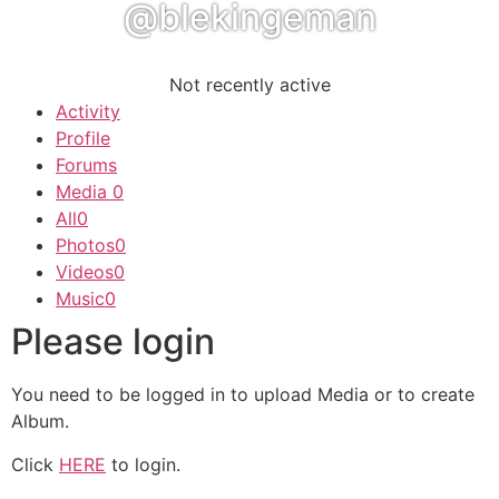
@blekingeman
Not recently active
Activity
Profile
Forums
Media
0
All
0
Photos
0
Videos
0
Music
0
Please login
You need to be logged in to upload Media or to create
Album.
Click
HERE
to login.