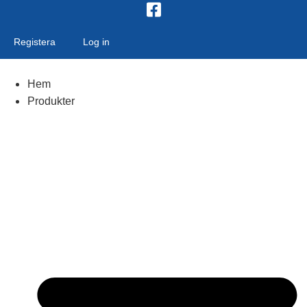
Skip
to
content
Registera
Log in
Hem
Produkter