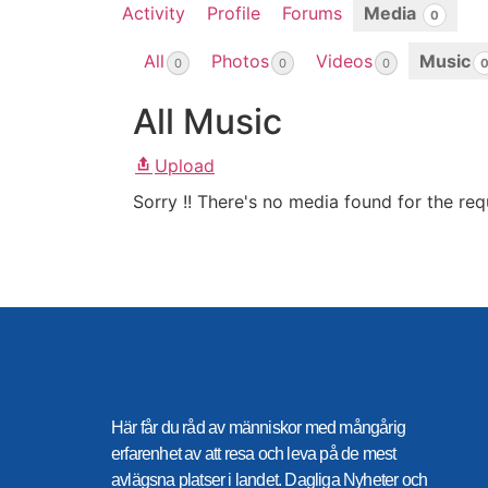
Activity
Profile
Forums
Media
0
All
Photos
Videos
Music
0
0
0
All Music
Upload
Sorry !! There's no media found for the requ
Här får du råd av människor med mångårig
erfarenhet av att resa och leva på de mest
avlägsna platser i landet. Dagliga Nyheter och