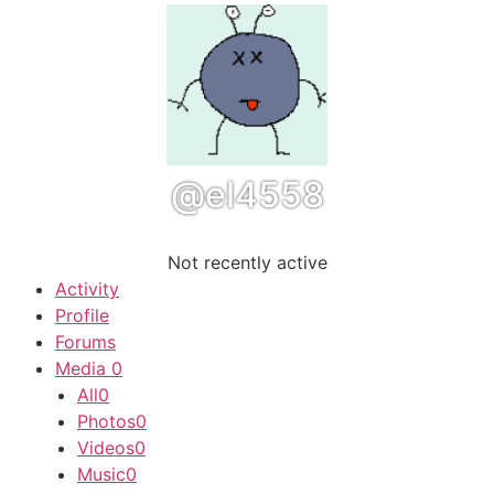
@el4558
Not recently active
Activity
Profile
Forums
Media
0
All
0
Photos
0
Videos
0
Music
0