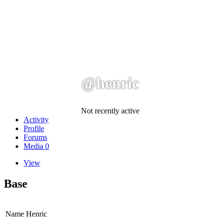
@henric
Not recently active
Activity
Profile
Forums
Media
0
View
Base
Name
Henric