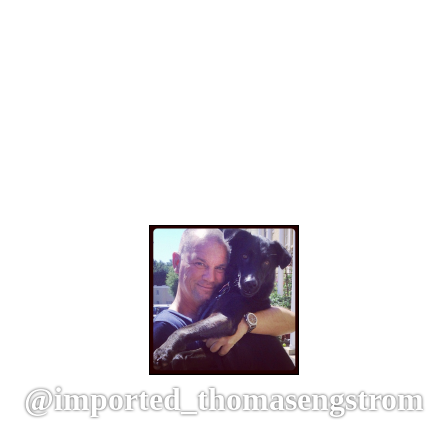
@imported_thomasengstrom