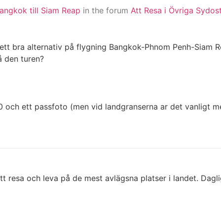
angkok till Siam Reap
in the forum
Att Resa i Övriga Sydos
m ett bra alternativ på flygning Bangkok-Phnom Penh-Siam Rea
å den turen?
 och ett passfoto (men vid landgranserna ar det vanligt m
t resa och leva på de mest avlägsna platser i landet. Dagl