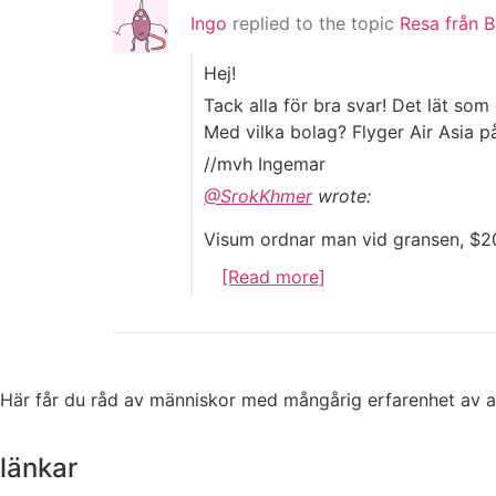
Ingo
replied to the topic
Resa från B
Hej!
Tack alla för bra svar! Det lät so
Med vilka bolag? Flyger Air Asia p
//mvh Ingemar
@SrokKhmer
wrote:
Visum ordnar man vid gransen, $20
[Read more]
Här får du råd av människor med mångårig erfarenhet av at
länkar