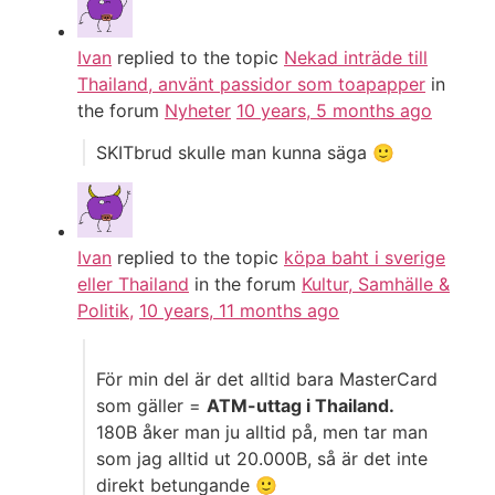
Ivan
replied to the topic
Nekad inträde till
Thailand, använt passidor som toapapper
in
the forum
Nyheter
10 years, 5 months ago
SKITbrud skulle man kunna säga 🙂
Ivan
replied to the topic
köpa baht i sverige
eller Thailand
in the forum
Kultur, Samhälle &
Politik,
10 years, 11 months ago
För min del är det alltid bara MasterCard
som gäller =
ATM-uttag i Thailand.
180B åker man ju alltid på, men tar man
som jag alltid ut 20.000B, så är det inte
direkt betungande 🙂