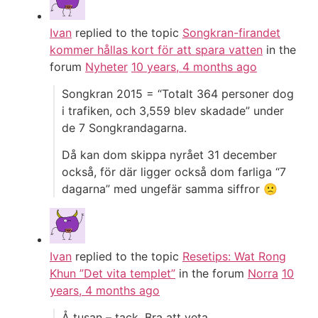
Ivan
replied to the topic
Songkran-firandet
kommer hållas kort för att spara vatten
in the
forum
Nyheter
10 years, 4 months ago
Songkran 2015 = “Totalt 364 personer dog
i trafiken, och 3,559 blev skadade” under
de 7 Songkrandagarna.
Då kan dom skippa nyrået 31 december
också, för där ligger också dom farliga “7
dagarna” med ungefär samma siffror 🙁
Ivan
replied to the topic
Resetips: Wat Rong
Khun ”Det vita templet”
in the forum
Norra
10
years, 4 months ago
Å tusan – tack. Bra att veta.