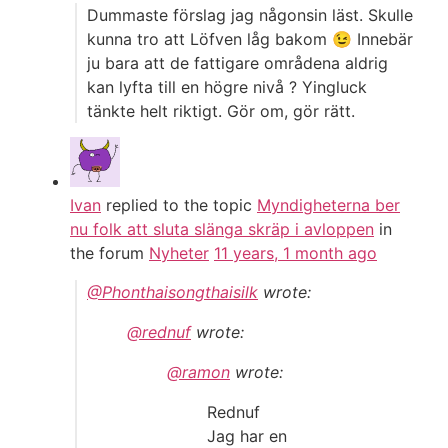
Dummaste förslag jag någonsin läst. Skulle
kunna tro att Löfven låg bakom 😉 Innebär
ju bara att de fattigare områdena aldrig
kan lyfta till en högre nivå ? Yingluck
tänkte helt riktigt. Gör om, gör rätt.
Ivan
replied to the topic
Myndigheterna ber
nu folk att sluta slänga skräp i avloppen
in
the forum
Nyheter
11 years, 1 month ago
@Phonthaisongthaisilk
wrote:
@rednuf
wrote:
@ramon
wrote:
Rednuf
Jag har en