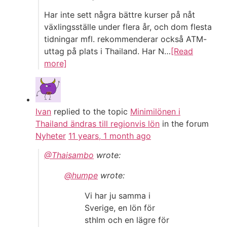
Har inte sett några bättre kurser på nåt
växlingsställe under flera år, och dom flesta
tidningar mfl. rekommenderar också ATM-
uttag på plats i Thailand. Har N…
[Read
more]
Ivan
replied to the topic
Minimilönen i
Thailand ändras till regionvis lön
in the forum
Nyheter
11 years, 1 month ago
@Thaisambo
wrote:
@humpe
wrote:
Vi har ju samma i
Sverige, en lön för
sthlm och en lägre för