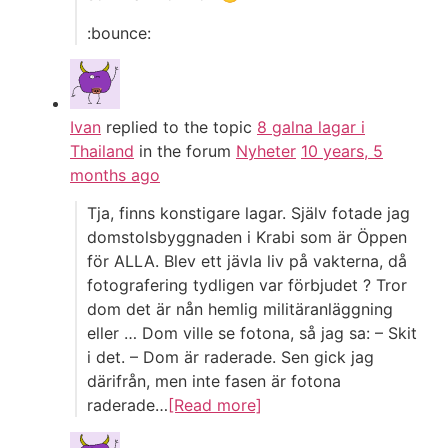
:bounce:
Ivan
replied to the topic
8 galna lagar i
Thailand
in the forum
Nyheter
10 years, 5
months ago
Tja, finns konstigare lagar. Själv fotade jag
domstolsbyggnaden i Krabi som är Öppen
för ALLA. Blev ett jävla liv på vakterna, då
fotografering tydligen var förbjudet ? Tror
dom det är nån hemlig militäranläggning
eller … Dom ville se fotona, så jag sa: – Skit
i det. – Dom är raderade. Sen gick jag
därifrån, men inte fasen är fotona
raderade…
[Read more]