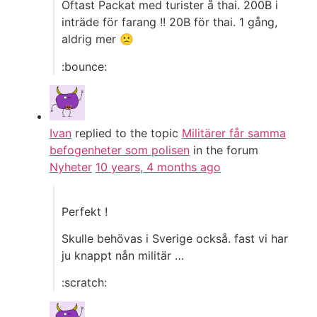
Oftast Packat med turister å thai. 200B i
inträde för farang !! 20B för thai. 1 gång,
aldrig mer 🙁
:bounce:
Ivan
replied to the topic
Militärer får samma
befogenheter som polisen
in the forum
Nyheter
10 years, 4 months ago
Perfekt !
Skulle behövas i Sverige också. fast vi har
ju knappt nån militär …
:scratch: