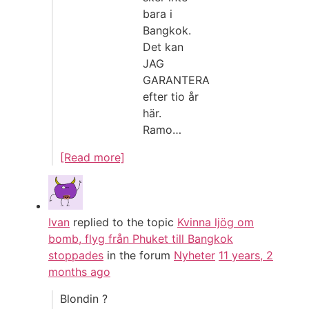
bara i
Bangkok.
Det kan
JAG
GARANTERA
efter tio år
här.
Ramo…
[Read more]
Ivan
replied to the topic
Kvinna ljög om
bomb, flyg från Phuket till Bangkok
stoppades
in the forum
Nyheter
11 years, 2
months ago
Blondin ?