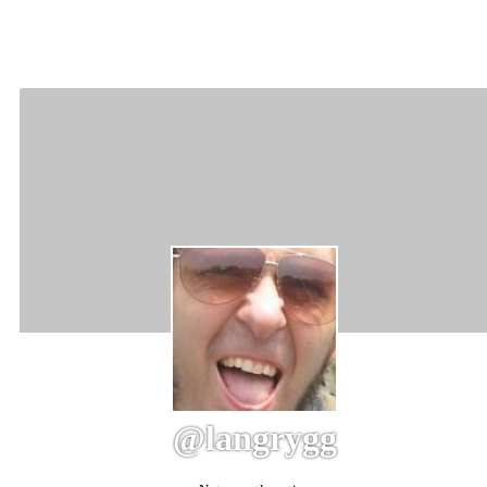
@langrygg