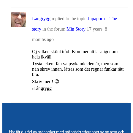
Langrygg
replied to the topic
Jupaporn – The
story
in the forum
Min Story
17 years, 8
months ago
Oj vilken skönt tråd! Kommer att läsa igenom
hela ikväll.
Tysta leken, fan va psykande den är, men som
nån skrev innan, låtsas som det regnar funkar rätt
bra.
Skriv mer ! 😉
/Långrygg
Här får du råd av människor med mångårig erfarenhet av att resa och