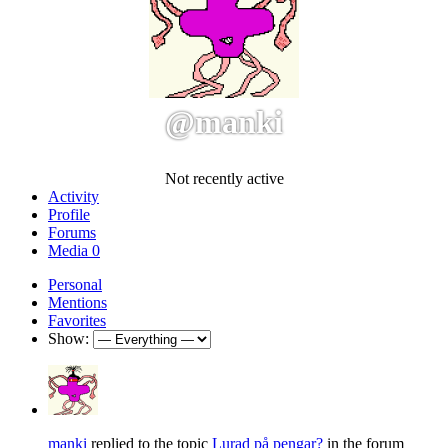
@manki
Not recently active
Activity
Profile
Forums
Media
0
Personal
Mentions
Favorites
Show:
manki
replied to the topic
Lurad på pengar?
in the forum