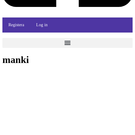
Registera
Log in
manki