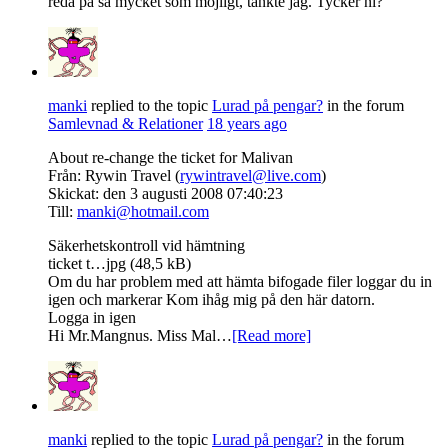
reda på så mycket som möjligt, tänkte jag. Tycker ni?
manki
replied to the topic
Lurad på pengar?
in the forum
Samlevnad & Relationer
18 years ago
Från: Rywin Travel (
rywintravel@live.com
)
Skickat: den 3 augusti 2008 07:40:23
Till:
manki@hotmail.com
Säkerhetskontroll vid hämtning
ticket t…jpg (48,5 kB)
Om du har problem med att hämta bifogade filer loggar du in
igen och markerar Kom ihåg mig på den här datorn.
Logga in igen
Hi Mr.Mangnus. Miss Mal…
[Read more]
manki
replied to the topic
Lurad på pengar?
in the forum