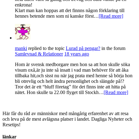
enkrona!
Klart man kan hoppas att det finnns någon förklaring till
hennes betende men som ni kanske först…
[Read more]
manki
replied to the topic
Lurad på pengar?
in the forum
Samlevnad & Relationer
18 years ago
Hom är svensk medborgare men hon sa att hon skulle söka
visum oxå,är ju inte så insatt i vad man behöver för att åka
tillbaka hit,och sisst nu när jag prata med henne så börja hon
bli otrevlig och helt ändra personlighet och slängde på!?
Tror det är ett “bluff företag” för det finns inte att hitta på
nätet. Hon skulle ta 22.00 flyget till Stockh…
[Read more]
Här får du råd av människor med mångårig erfarenhet av att resa
och leva på de mest avlägsna platser i landet. Dagliga Nyheter och
Resetips!
länkar