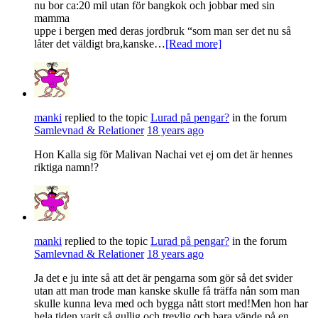
nu bor ca:20 mil utan för bangkok och jobbar med sin
mamma
uppe i bergen med deras jordbruk “som man ser det nu så
låter det väldigt bra,kanske…
[Read more]
manki
replied to the topic
Lurad på pengar?
in the forum
Samlevnad & Relationer
18 years ago
Hon Kalla sig för Malivan Nachai vet ej om det är hennes
riktiga namn!?
manki
replied to the topic
Lurad på pengar?
in the forum
Samlevnad & Relationer
18 years ago
Ja det e ju inte så att det är pengarna som gör så det svider
utan att man trode man kanske skulle få träffa nån som man
skulle kunna leva med och bygga nått stort med!Men hon har
hela tiden varit så gullig och trevlig och bara vände på en