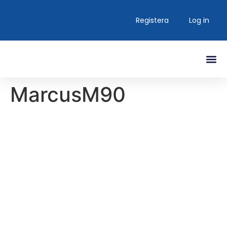
Registera
Log in
Senaste In
MarcusM90