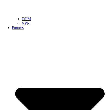
ESIM
VPN
Forums