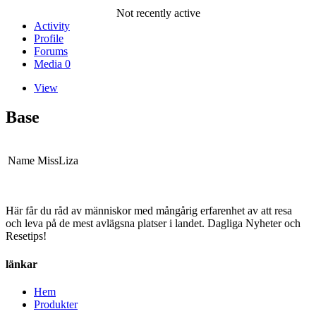
Not recently active
Activity
Profile
Forums
Media
0
View
Base
Name
MissLiza
Här får du råd av människor med mångårig erfarenhet av att resa
och leva på de mest avlägsna platser i landet. Dagliga Nyheter och
Resetips!
länkar
Hem
Produkter