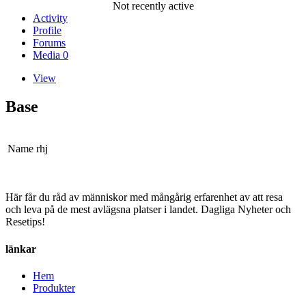
Not recently active
Activity
Profile
Forums
Media
0
View
Base
Name
rhj
Här får du råd av människor med mångårig erfarenhet av att resa
och leva på de mest avlägsna platser i landet. Dagliga Nyheter och
Resetips!
länkar
Hem
Produkter