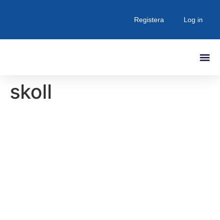
Registera
Log in
skoll