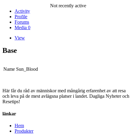
Not recently active
Activity
Profile
Forums
Media
0
View
Base
Name
Sun_Blood
Här får du råd av människor med mångårig erfarenhet av att resa
och leva på de mest avlägsna platser i landet. Dagliga Nyheter och
Resetips!
länkar
Hem
Produkter