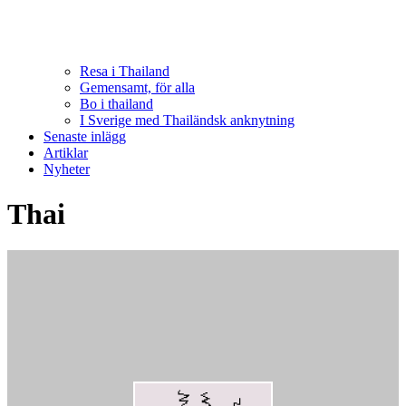
Resa i Thailand
Gemensamt, för alla
Bo i thailand
I Sverige med Thailändsk anknytning
Senaste inlägg
Artiklar
Nyheter
Thai