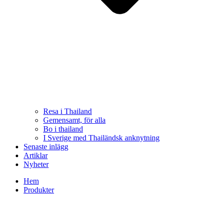
Resa i Thailand
Gemensamt, för alla
Bo i thailand
I Sverige med Thailändsk anknytning
Senaste inlägg
Artiklar
Nyheter
Hem
Produkter