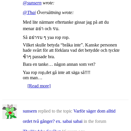
@sunsern
wrote:
@Thai
Översättning wrote:
Med lite närmare eftertanke gissar jag på att du
menar อย่า och รบ.
Så อย่ารบ ๆ yaa rop rop.
Vilket skulle betyda “bråka inte”. Kanske personen
hade svårt för att förklara vad det betydde och tyckte
ช้าๆ passade bra.
Bara en tanke… någon annan som vet?
Yaa rop rop,det gå inte att säga så!!!!
om man…
[Read more]
sunsern
replied to the topic
Varför säger dom alltid
ordet två gånger? ex. sabai sabai
in the forum