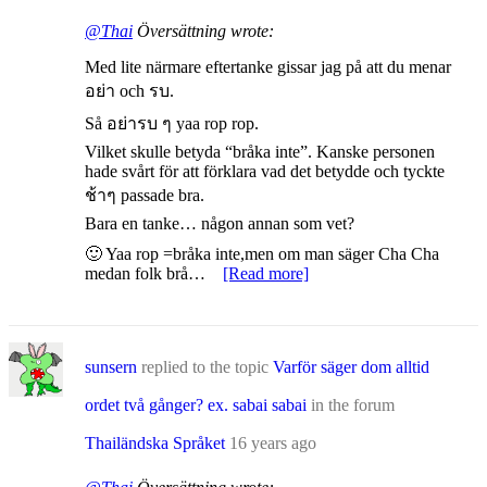
@Thai
Översättning wrote:
Med lite närmare eftertanke gissar jag på att du menar
อย่า och รบ.
Så อย่ารบ ๆ yaa rop rop.
Vilket skulle betyda “bråka inte”. Kanske personen
hade svårt för att förklara vad det betydde och tyckte
ช้าๆ passade bra.
Bara en tanke… någon annan som vet?
🙂 Yaa rop =bråka inte,men om man säger Cha Cha
medan folk brå…
[Read more]
sunsern
replied to the topic
Varför säger dom alltid
ordet två gånger? ex. sabai sabai
in the forum
Thailändska Språket
16 years ago