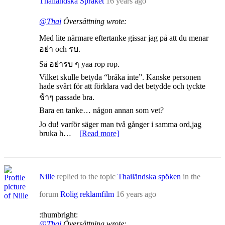
Thailändska Språket
16 years ago
@Thai
Översättning wrote:
Med lite närmare eftertanke gissar jag på att du menar
อย่า och รบ.
Så อย่ารบ ๆ yaa rop rop.
Vilket skulle betyda “bråka inte”. Kanske personen
hade svårt för att förklara vad det betydde och tyckte
ช้าๆ passade bra.
Bara en tanke… någon annan som vet?
Jo du! varför säger man två gånger i samma ord,jag
bruka h…
[Read more]
Nille
replied to the topic
Thailändska spöken
in the
forum
Rolig reklamfilm
16 years ago
:thumbright:
@Thai
Översättning wrote: