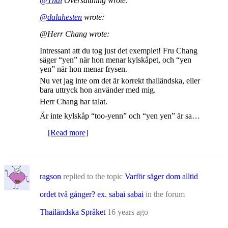
@Thai
Översättning wrote:
@dalahesten
wrote:
@Herr Chang wrote:
Intressant att du tog just det exemplet! Fru Chang
säger “yen” när hon menar kylskåpet, och “yen
yen” när hon menar frysen.
Nu vet jag inte om det är korrekt thailändska, eller
bara uttryck hon använder med mig.
Herr Chang har talat.
Är inte kylskåp “too-yenn” och “yen yen” är sa…
[Read more]
ragson
replied to the topic
Varför säger dom alltid
ordet två gånger? ex. sabai sabai
in the forum
Thailändska Språket
16 years ago