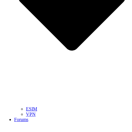
ESIM
VPN
Forums