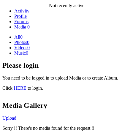
Not recently active
Activity
Profile
Forums
Media
0
All
0
Photos
0
Videos
0
Music
0
Please login
You need to be logged in to upload Media or to create Album.
Click
HERE
to login.
Media Gallery
Upload
Sorry !! There's no media found for the request !!