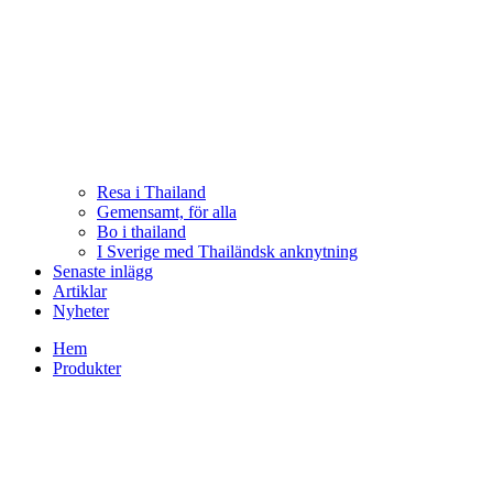
Resa i Thailand
Gemensamt, för alla
Bo i thailand
I Sverige med Thailändsk anknytning
Senaste inlägg
Artiklar
Nyheter
Hem
Produkter