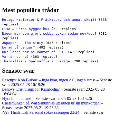
Mest populära trådar
Roliga Historier & Fräckisar, och annat skoj!!
(638
replies)
Lisa & Göran bygger hus
(598 replies)
Någon mer som gjort webbansökan sedan nov/dec?
(582
replies)
Jupaporn – The story
(537 replies)
Lurad på pengar?
(492 replies)
Hur länge har ni väntat på PUT?
(471 replies)
Var är du nu?
(363 replies)
Thaimaffia / Spelmaffia i Sverige
(290 replies)
Senaste svar
Resetips: Koh Bulone – Inga bilar, ingen AC, ingen stress
– Senaste
svar: 2025-05-28 16:19:26
Behövs turist visum för Kambodja?
– Senaste svar: 2025-05-28
16:04:04
Hyra bil i thailand
– Senaste svar: 2025-05-28 16:14:26
Chefsmunken på Wat Santinivas utesluten ur sin munkorden
–
Senaste svar: 2025-08-21 19:23:38
???? Thailändsk Personal sökes säsongen 23/24
– Senaste svar: