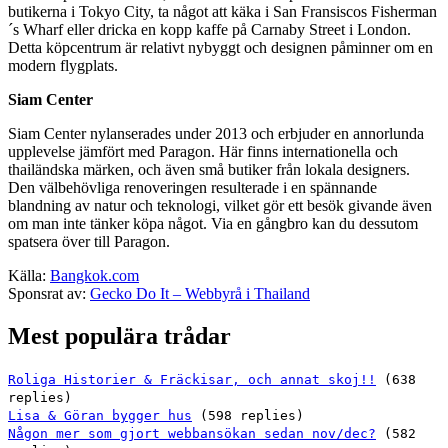
butikerna i Tokyo City, ta något att käka i San Fransiscos Fisherman
´s Wharf eller dricka en kopp kaffe på Carnaby Street i London.
Detta köpcentrum är relativt nybyggt och designen påminner om en
modern flygplats.
Siam Center
Siam Center nylanserades under 2013 och erbjuder en annorlunda
upplevelse jämfört med Paragon. Här finns internationella och
thailändska märken, och även små butiker från lokala designers.
Den välbehövliga renoveringen resulterade i en spännande
blandning av natur och teknologi, vilket gör ett besök givande även
om man inte tänker köpa något. Via en gångbro kan du dessutom
spatsera över till Paragon.
Källa:
Bangkok.com
Sponsrat av:
Gecko Do It – Webbyrå i Thailand
Mest populära trådar
Roliga Historier & Fräckisar, och annat skoj!!
(638
replies)
Lisa & Göran bygger hus
(598 replies)
Någon mer som gjort webbansökan sedan nov/dec?
(582