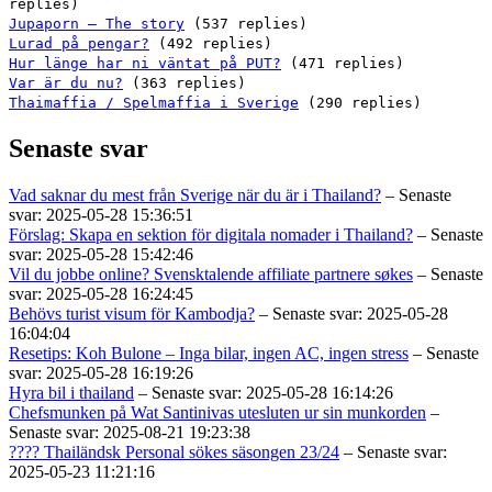
replies)
Jupaporn – The story
(537 replies)
Lurad på pengar?
(492 replies)
Hur länge har ni väntat på PUT?
(471 replies)
Var är du nu?
(363 replies)
Thaimaffia / Spelmaffia i Sverige
(290 replies)
Senaste svar
Vad saknar du mest från Sverige när du är i Thailand?
– Senaste
svar: 2025-05-28 15:36:51
Förslag: Skapa en sektion för digitala nomader i Thailand?
– Senaste
svar: 2025-05-28 15:42:46
Vil du jobbe online? Svensktalende affiliate partnere søkes
– Senaste
svar: 2025-05-28 16:24:45
Behövs turist visum för Kambodja?
– Senaste svar: 2025-05-28
16:04:04
Resetips: Koh Bulone – Inga bilar, ingen AC, ingen stress
– Senaste
svar: 2025-05-28 16:19:26
Hyra bil i thailand
– Senaste svar: 2025-05-28 16:14:26
Chefsmunken på Wat Santinivas utesluten ur sin munkorden
–
Senaste svar: 2025-08-21 19:23:38
???? Thailändsk Personal sökes säsongen 23/24
– Senaste svar:
2025-05-23 11:21:16