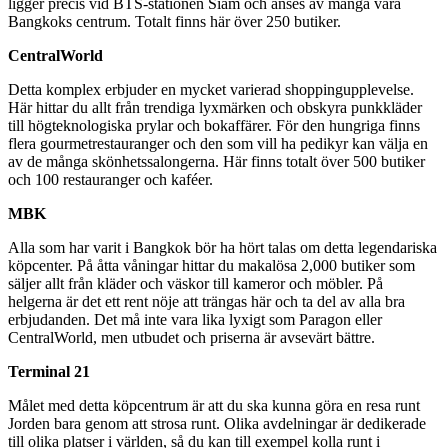
ligger precis vid BTS-stationen Siam och anses av många vara
Bangkoks centrum. Totalt finns här över 250 butiker.
CentralWorld
Detta komplex erbjuder en mycket varierad shoppingupplevelse.
Här hittar du allt från trendiga lyxmärken och obskyra punkkläder
till högteknologiska prylar och bokaffärer. För den hungriga finns
flera gourmetrestauranger och den som vill ha pedikyr kan välja en
av de många skönhetssalongerna. Här finns totalt över 500 butiker
och 100 restauranger och kaféer.
MBK
Alla som har varit i Bangkok bör ha hört talas om detta legendariska
köpcenter. På åtta våningar hittar du makalösa 2,000 butiker som
säljer allt från kläder och väskor till kameror och möbler. På
helgerna är det ett rent nöje att trängas här och ta del av alla bra
erbjudanden. Det må inte vara lika lyxigt som Paragon eller
CentralWorld, men utbudet och priserna är avsevärt bättre.
Terminal 21
Målet med detta köpcentrum är att du ska kunna göra en resa runt
Jorden bara genom att strosa runt. Olika avdelningar är dedikerade
till olika platser i världen, så du kan till exempel kolla runt i