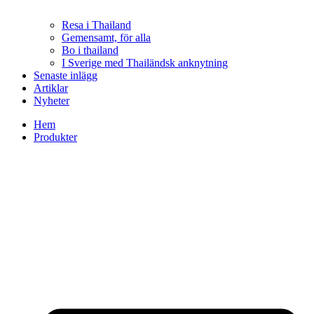
Resa i Thailand
Gemensamt, för alla
Bo i thailand
I Sverige med Thailändsk anknytning
Senaste inlägg
Artiklar
Nyheter
Hem
Produkter