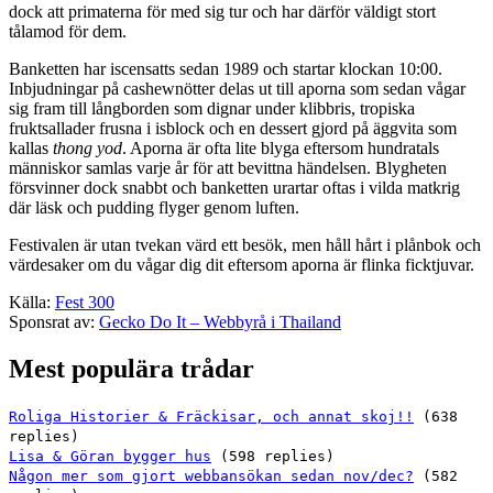
dock att primaterna för med sig tur och har därför väldigt stort
tålamod för dem.
Banketten har iscensatts sedan 1989 och startar klockan 10:00.
Inbjudningar på cashewnötter delas ut till aporna som sedan vågar
sig fram till långborden som dignar under klibbris, tropiska
fruktsallader frusna i isblock och en dessert gjord på äggvita som
kallas
thong yod
. Aporna är ofta lite blyga eftersom hundratals
människor samlas varje år för att bevittna händelsen. Blygheten
försvinner dock snabbt och banketten urartar oftas i vilda matkrig
där läsk och pudding flyger genom luften.
Festivalen är utan tvekan värd ett besök, men håll hårt i plånbok och
värdesaker om du vågar dig dit eftersom aporna är flinka ficktjuvar.
Källa:
Fest 300
Sponsrat av:
Gecko Do It – Webbyrå i Thailand
Mest populära trådar
Roliga Historier & Fräckisar, och annat skoj!!
(638
replies)
Lisa & Göran bygger hus
(598 replies)
Någon mer som gjort webbansökan sedan nov/dec?
(582