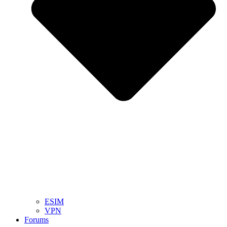
ESIM
VPN
Forums