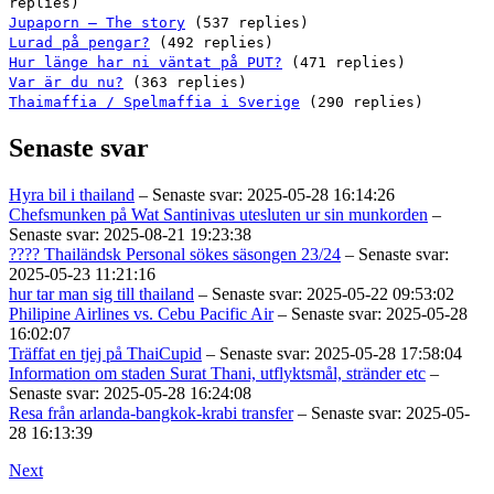
replies)
Jupaporn – The story
(537 replies)
Lurad på pengar?
(492 replies)
Hur länge har ni väntat på PUT?
(471 replies)
Var är du nu?
(363 replies)
Thaimaffia / Spelmaffia i Sverige
(290 replies)
Senaste svar
Hyra bil i thailand
– Senaste svar: 2025-05-28 16:14:26
Chefsmunken på Wat Santinivas utesluten ur sin munkorden
–
Senaste svar: 2025-08-21 19:23:38
???? Thailändsk Personal sökes säsongen 23/24
– Senaste svar:
2025-05-23 11:21:16
hur tar man sig till thailand
– Senaste svar: 2025-05-22 09:53:02
Philipine Airlines vs. Cebu Pacific Air
– Senaste svar: 2025-05-28
16:02:07
Träffat en tjej på ThaiCupid
– Senaste svar: 2025-05-28 17:58:04
Information om staden Surat Thani, utflyktsmål, stränder etc
–
Senaste svar: 2025-05-28 16:24:08
Resa från arlanda-bangkok-krabi transfer
– Senaste svar: 2025-05-
28 16:13:39
Next