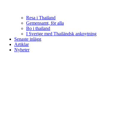
Resa i Thailand
Gemensamt, för alla
Bo i thailand
I Sverige med Thailändsk anknytning
Senaste inlägg
Artiklar
Nyheter