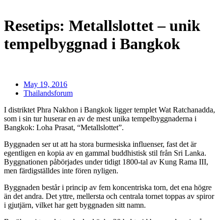
Resetips: Metallslottet – unik
tempelbyggnad i Bangkok
May 19, 2016
Thailandsforum
I distriktet Phra Nakhon i Bangkok ligger templet Wat Ratchanadda,
som i sin tur huserar en av de mest unika tempelbyggnaderna i
Bangkok: Loha Prasat, “Metallslottet”.
Byggnaden ser ut att ha stora burmesiska influenser, fast det är
egentligen en kopia av en gammal buddhistisk stil från Sri Lanka.
Byggnationen påbörjades under tidigt 1800-tal av Kung Rama III,
men färdigställdes inte fören nyligen.
Byggnaden består i princip av fem koncentriska torn, det ena högre
än det andra. Det yttre, mellersta och centrala tornet toppas av spiror
i gjutjärn, vilket har gett byggnaden sitt namn.