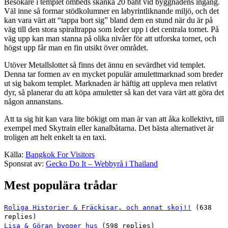
Besökare i templet ombeds skänka 20 baht vid byggnadens ingång.
Väl inne så formar stödkolumner en labyrintliknande miljö, och det
kan vara värt att “tappa bort sig” bland dem en stund när du är på
väg till den stora spiraltrappa som leder upp i det centrala tornet. På
väg upp kan man stanna på olika nivåer för att utforska tornet, och
högst upp får man en fin utsikt över området.
Utöver Metallslottet så finns det ännu en sevärdhet vid templet.
Denna tar formen av en mycket populär amulettmarknad som breder
ut sig bakom templet. Marknaden är häftig att uppleva men relativt
dyr, så planerar du att köpa amuletter så kan det vara värt att göra det
någon annanstans.
Att ta sig hit kan vara lite bökigt om man är van att åka kollektivt, till
exempel med Skytrain eller kanalbåtarna. Det bästa alternativet är
troligen att helt enkelt ta en taxi.
Källa:
Bangkok For Visitors
Sponsrat av:
Gecko Do It – Webbyrå i Thailand
Mest populära trådar
Roliga Historier & Fräckisar, och annat skoj!!
(638
replies)
Lisa & Göran bygger hus
(598 replies)