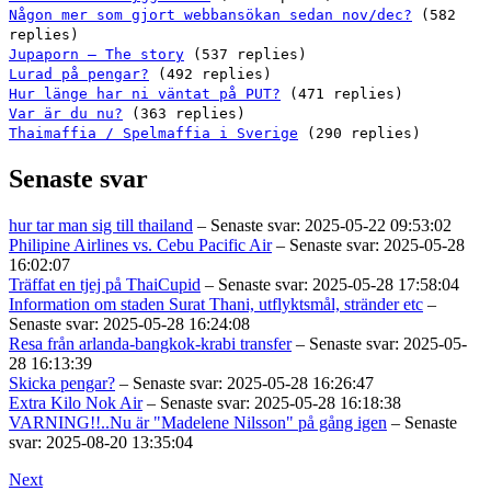
Någon mer som gjort webbansökan sedan nov/dec?
(582
replies)
Jupaporn – The story
(537 replies)
Lurad på pengar?
(492 replies)
Hur länge har ni väntat på PUT?
(471 replies)
Var är du nu?
(363 replies)
Thaimaffia / Spelmaffia i Sverige
(290 replies)
Senaste svar
hur tar man sig till thailand
– Senaste svar: 2025-05-22 09:53:02
Philipine Airlines vs. Cebu Pacific Air
– Senaste svar: 2025-05-28
16:02:07
Träffat en tjej på ThaiCupid
– Senaste svar: 2025-05-28 17:58:04
Information om staden Surat Thani, utflyktsmål, stränder etc
–
Senaste svar: 2025-05-28 16:24:08
Resa från arlanda-bangkok-krabi transfer
– Senaste svar: 2025-05-
28 16:13:39
Skicka pengar?
– Senaste svar: 2025-05-28 16:26:47
Extra Kilo Nok Air
– Senaste svar: 2025-05-28 16:18:38
VARNING!!..Nu är "Madelene Nilsson" på gång igen
– Senaste
svar: 2025-08-20 13:35:04
Next