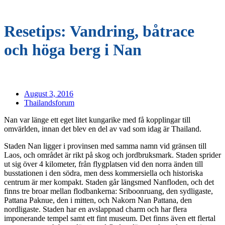
Resetips: Vandring, båtrace
och höga berg i Nan
August 3, 2016
Thailandsforum
Nan var länge ett eget litet kungarike med få kopplingar till
omvärlden, innan det blev en del av vad som idag är Thailand.
Staden Nan ligger i provinsen med samma namn vid gränsen till
Laos, och området är rikt på skog och jordbruksmark. Staden sprider
ut sig över 4 kilometer, från flygplatsen vid den norra änden till
busstationen i den södra, men dess kommersiella och historiska
centrum är mer kompakt. Staden går längsmed Nanfloden, och det
finns tre broar mellan flodbankerna: Sriboonruang, den sydligaste,
Pattana Paknue, den i mitten, och Nakorn Nan Pattana, den
nordligaste. Staden har en avslappnad charm och har flera
imponerande tempel samt ett fint museum. Det finns även ett flertal