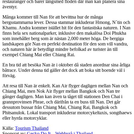
restauranger och barer längsmed floden där man kan planera sina
äventyr.
Många kommer till Nan för att bevittna hur de många
bergsstammarna lever. Dessa stammar inkluderar Hmong, N´tin och
Khamu. Andra kommer istället hit för den fantastiska naturen. I Nan
finns hela sex nationalparker, inklusive den makalösa Doi Phukha
som innehåller berg som är nästan 2,000 meter höga. De bergiga
landskapen gör Nan en perfekt destination för den som vill vandra,
och naturen här är betydligt mindre befolkad av turister än till
exempel Chiang Mai eller Chiang Rai.
En bra tid att besöka Nan är i oktober då staden anordnar sina årliga
båtrace. Under denna tid gäller det dock att boka sitt boende väl i
förväg.
Att resa till Nan är enkelt. Kan Air flyger dagligen mellan Nan och
Chiang Mai, men Nok Air flyger mellan Bangkok och Nan tre
gånger dagligen. Man kan även ta tåget till stationen Den Chai i
grannprovinsen Phrae, och därifrån ta en buss till Nan. Det går
dessutom bussar från Chiang Mai, Chiang Rai, Bangkok och
Phitsanulok. Lokal transport inkluderar motorcykeltaxis, songthaews
eller hyrda motorcyklar.
Källa:
Tourism Thailand
Sponsrat av:
Gecko Do It – Webbyrå i Thailand