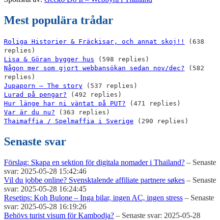
Mest populära trådar
Roliga Historier & Fräckisar, och annat skoj!!
(638
replies)
Lisa & Göran bygger hus
(598 replies)
Någon mer som gjort webbansökan sedan nov/dec?
(582
replies)
Jupaporn – The story
(537 replies)
Lurad på pengar?
(492 replies)
Hur länge har ni väntat på PUT?
(471 replies)
Var är du nu?
(363 replies)
Thaimaffia / Spelmaffia i Sverige
(290 replies)
Senaste svar
Förslag: Skapa en sektion för digitala nomader i Thailand?
– Senaste
svar: 2025-05-28 15:42:46
Vil du jobbe online? Svensktalende affiliate partnere søkes
– Senaste
svar: 2025-05-28 16:24:45
Resetips: Koh Bulone – Inga bilar, ingen AC, ingen stress
– Senaste
svar: 2025-05-28 16:19:26
Behövs turist visum för Kambodja?
– Senaste svar: 2025-05-28