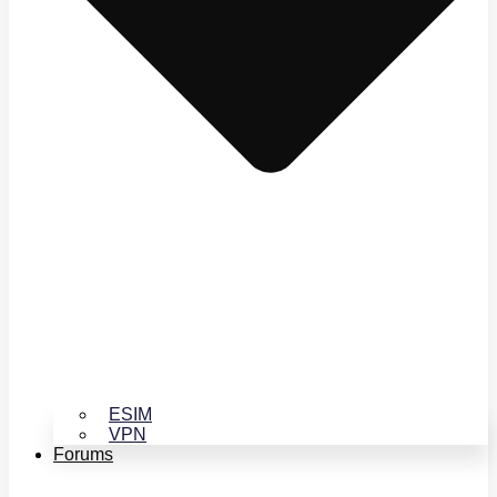
ESIM
VPN
Forums