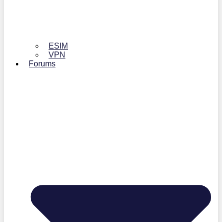
ESIM
VPN
Forums