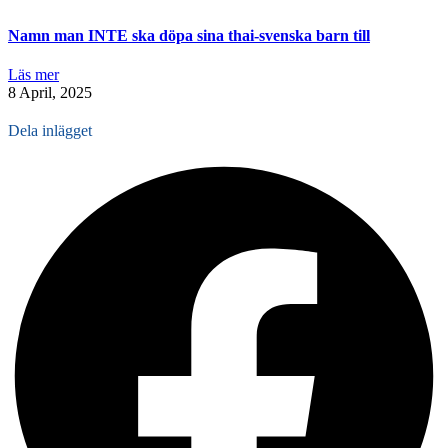
Namn man INTE ska döpa sina thai-svenska barn till
Läs mer
8 April, 2025
Dela inlägget