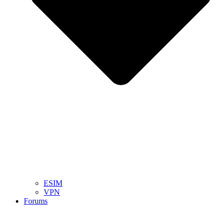
ESIM
VPN
Forums