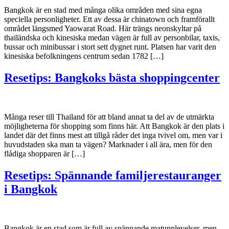
Bangkok är en stad med många olika områden med sina egna
speciella personligheter. Ett av dessa är chinatown och framförallt
området längsmed Yaowarat Road. Här trängs neonskyltar på
thailändska och kinesiska medan vägen är full av personbilar, taxis,
bussar och minibussar i stort sett dygnet runt. Platsen har varit den
kinesiska befolkningens centrum sedan 1782 […]
Resetips: Bangkoks bästa shoppingcenter
Många reser till Thailand för att bland annat ta del av de utmärkta
möjligheterna för shopping som finns här. Att Bangkok är den plats i
landet där det finns mest att tillgå råder det inga tvivel om, men var i
huvudstaden ska man ta vägen? Marknader i all ära, men för den
flådiga shopparen är […]
Resetips: Spännande familjerestauranger
i Bangkok
Bangkok är en stad som är full av spännande matupplevelser, men