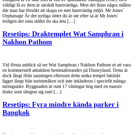
väldigt få av dem är särskilt barnvänliga. Men det finns några ställen
där man har försökt att skapa en mer barnvänlig miljö. Mr Jones´
Orphanage Är det nyttiga rätter du är ute efter så är Mr Jones´
troligen det sista stället du ska leta […]
Resetips: Draktemplet Wat Samphran i
Nakhon Pathom
Vid första anblick så ser Wat Samphran i Nakhon Pathom ut att vara
en kommersiell attraktion hemmahörandes på Disneyland. Detta är
dock långt ifrån sanningen eftersom detta unika tempel faktiskt
ligger långt från turiststråken och inte inkluderas i speciellt många
turistguider. Byggnaden är runt 17 våningar hög med en massiv
drake som slingrar sig runt […]
Resetips: Fyra mindre kända parker i
Bangkok