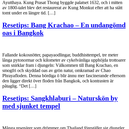
Ayutthaya. Kung Prasat Thong byggde palatset 1632, och i mitten
av 1800-talet blev det restaurerat av Kung Monkut efter att ha stått
tomt under en längre tid. […]
Resetips: Bang Krachao – En undangömd
oas i Bangkok
Fallande kokosnötter, papayaodlingar, buddhisttempel, tre meter
långa pytonormar och kilometer av cykelvänliga upphöjda trottoarer
som snirklar fram i djungeln: Välkommen till Bang Krachao, en
smogfri och skyddad oas av grön natur, omkramad av Chao
Phrayafloden. Denna bördiga ö blir ännu mer fascinerande eftersom
den ligger direkt över floden från Bangkok, och kontrasten är
påtaglig. “Det […]
Resetips: Sangkhlaburi – Naturskön by
med sjunket tempel
Många resenärer som drömmer om Thailand föreställer sig djungler,