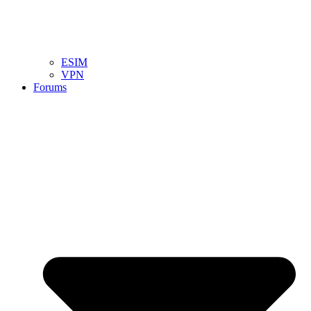
ESIM
VPN
Forums