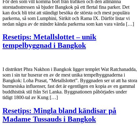
För den som vill komma bort från trafiken och den allmänna
storstadsstressen så bjuder Bangkok på ett flertal fina parker. Det
kan dock bli trist att ständigt besöka de största och mest populära
parkerna, så som Lumphini, Sirikit och Rama IX. Därför listar vi
nedan några av de mindre kända parkerna som kan vara värda […]
Resetips: Metallslottet – unik
tempelbyggnad i Bangkok
I distriktet Phra Nakhon i Bangkok ligger templet Wat Ratchanadda,
som i sin tur huserar en av de mest unika tempelbyggnaderna i
Bangkok: Loha Prasat, “Metallslottet”. Byggnaden ser ut att ha stora
burmesiska influenser, fast det är egentligen en kopia av en gammal
buddhistisk stil från Sri Lanka. Byggnationen påbörjades under
tidigt 1800-tal av Kung […]
Resetips: Mingla bland kändisar på
Madame Tussauds i Bangkok