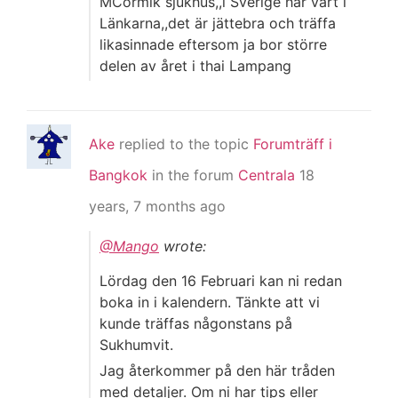
MCormik sjukhus,,i Sverige har vart i
Länkarna,,det är jättebra och träffa
likasinnade eftersom ja bor större
delen av året i thai Lampang
Ake
replied to the topic
Forumträff i
Bangkok
in the forum
Centrala
18
years, 7 months ago
@Mango
wrote:
Lördag den 16 Februari kan ni redan
boka in i kalendern. Tänkte att vi
kunde träffas någonstans på
Sukhumvit.
Jag återkommer på den här tråden
med detaljer. Om ni har tips eller