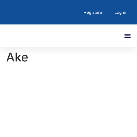
Registera
Log in
Senaste Inlä
Ake