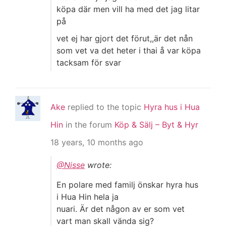
köpa där men vill ha med det jag litar
på
vet ej har gjort det förut,,är det nån
som vet va det heter i thai å var köpa
tacksam för svar
Ake
replied to the topic
Hyra hus i Hua
Hin
in the forum
Köp & Sälj – Byt & Hyr
18 years, 10 months ago
@Nisse
wrote:
En polare med familj önskar hyra hus
i Hua Hin hela ja
nuari. Är det någon av er som vet
vart man skall vända sig?