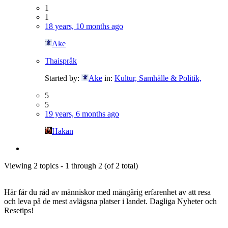
1
1
18 years, 10 months ago
Ake
Thaispråk
Started by:
Ake
in:
Kultur, Samhälle & Politik,
5
5
19 years, 6 months ago
Hakan
Viewing 2 topics - 1 through 2 (of 2 total)
Här får du råd av människor med mångårig erfarenhet av att resa
och leva på de mest avlägsna platser i landet. Dagliga Nyheter och
Resetips!