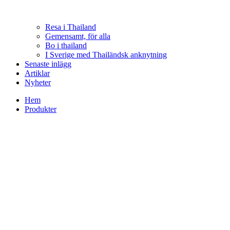
Resa i Thailand
Gemensamt, för alla
Bo i thailand
I Sverige med Thailändsk anknytning
Senaste inlägg
Artiklar
Nyheter
Hem
Produkter