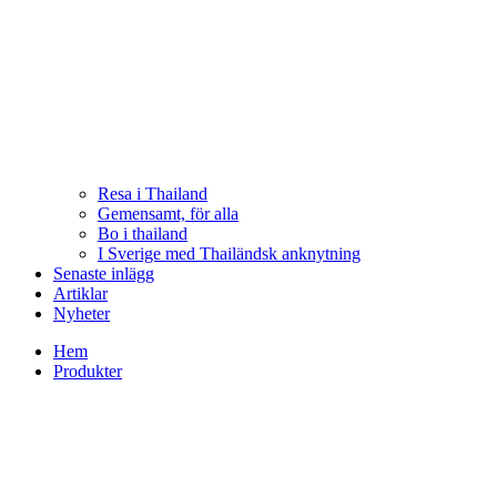
Resa i Thailand
Gemensamt, för alla
Bo i thailand
I Sverige med Thailändsk anknytning
Senaste inlägg
Artiklar
Nyheter
Hem
Produkter