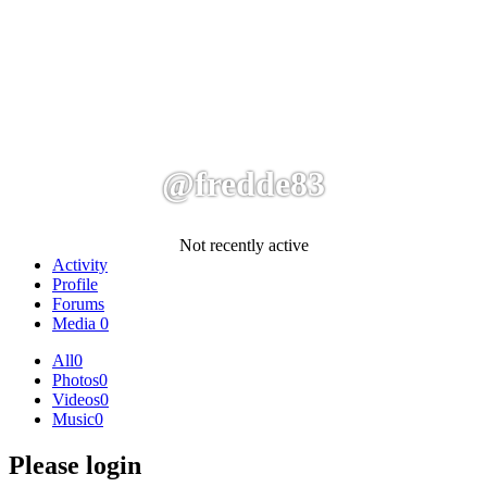
@fredde83
Not recently active
Activity
Profile
Forums
Media
0
All
0
Photos
0
Videos
0
Music
0
Please login