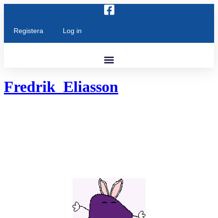
Skip
to
content
Registera
Log in
Fredrik_Eliasson