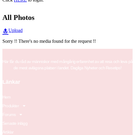
All Photos
Upload
Sorry !! There's no media found for the request !!
Här får du råd av människor med mångårig erfarenhet av att resa och leva på
de mest avlägsna platser i landet. Dagliga Nyheter och Resetips!
Länkar
Hem
Produkter
Forums
Senaste inlägg
Artiklar