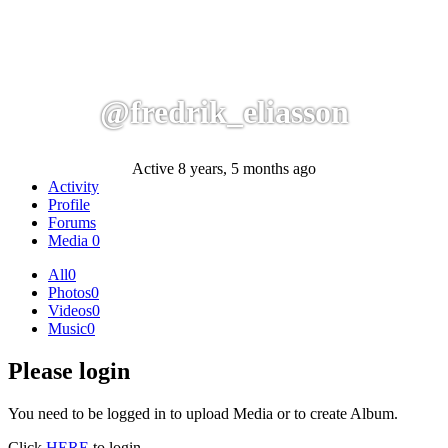
@fredrik_eliasson
Active 8 years, 5 months ago
Activity
Profile
Forums
Media
0
All
0
Photos
0
Videos
0
Music
0
Please login
You need to be logged in to upload Media or to create Album.
Click
HERE
to login.