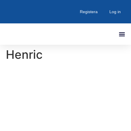
Registera
Log in
Senaste Inlä
Henric