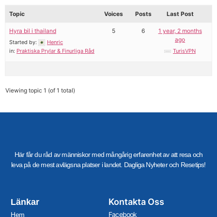
Topic
Voices
Posts
Last Post
Hyra bil i thailand
5
6
1 year, 2 months
ago
Started by:
Henric
in:
Praktiska Prylar & Finurliga Råd
TurisVPN
Viewing topic 1 (of 1 total)
Här får du råd av människor med mångårig erfarenhet av att resa och
leva på de mest avlägsna platser i landet. Dagliga Nyheter och Resetips!
Kontakta Oss
Länkar
Facebook
Hem