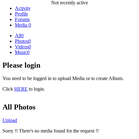
Not recently active
Activity
Profile
Forums
Media
0
All
0
Photos
0
Videos
0
Music
0
Please login
You need to be logged in to upload Media or to create Album.
Click
HERE
to login.
All Photos
Upload
Sorry !! There's no media found for the request !!