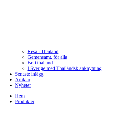
Resa i Thailand
Gemensamt, för alla
Bo i thailand
I Sverige med Thailändsk anknytning
Senaste inlägg
Artiklar
Nyheter
Hem
Produkter