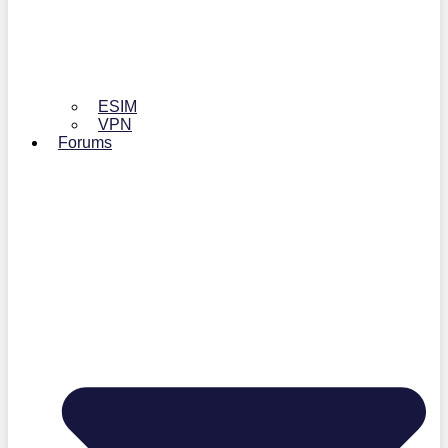
ESIM
VPN
Forums