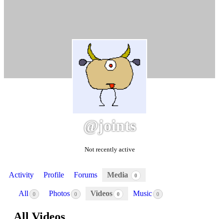
@joints
Not recently active
Activity
Profile
Forums
Media
0
All
Photos
Videos
Music
0
0
0
0
All Videos