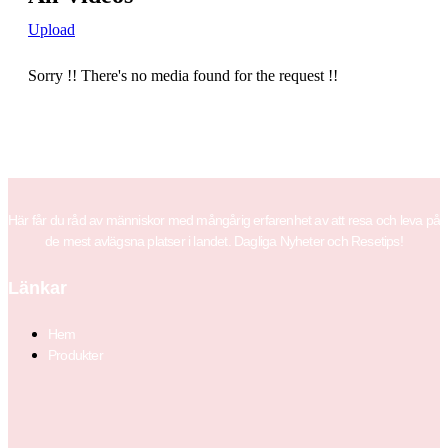
Upload
Sorry !! There's no media found for the request !!
Här får du råd av människor med mångårig erfarenhet av att resa och leva på
de mest avlägsna platser i landet. Dagliga Nyheter och Resetips!
Länkar
Hem
Produkter