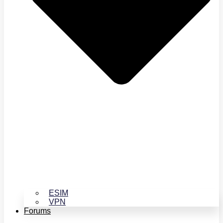
ESIM
VPN
Forums