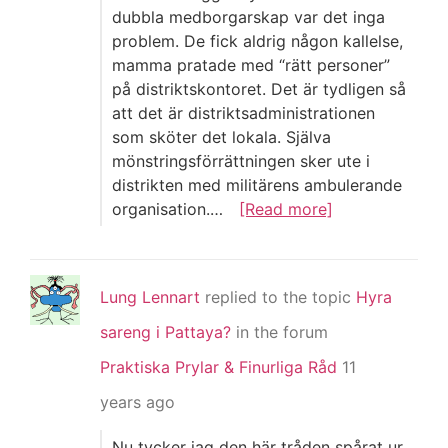
dubbla medborgarskap var det inga
problem. De fick aldrig någon kallelse,
mamma pratade med “rätt personer”
på distriktskontoret. Det är tydligen så
att det är distriktsadministrationen
som sköter det lokala. Själva
mönstringsförrättningen sker ute i
distrikten med militärens ambulerande
organisation.…
[Read more]
Lung Lennart
replied to the topic
Hyra
sareng i Pattaya?
in the forum
Praktiska Prylar & Finurliga Råd
11
years ago
Nu tycker jag den här tråden spårat ur