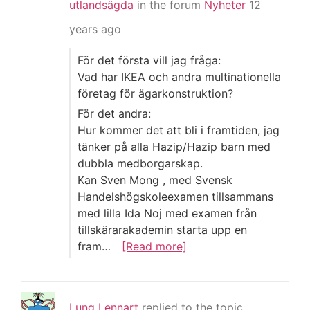
utlandsägda
in the forum
Nyheter
12
years ago
För det första vill jag fråga:
Vad har IKEA och andra multinationella
företag för ägarkonstruktion?
För det andra:
Hur kommer det att bli i framtiden, jag
tänker på alla Hazip/Hazip barn med
dubbla medborgarskap.
Kan Sven Mong , med Svensk
Handelshögskoleexamen tillsammans
med lilla Ida Noj med examen från
tillskärarakademin starta upp en
fram…
[Read more]
Lung Lennart
replied to the topic