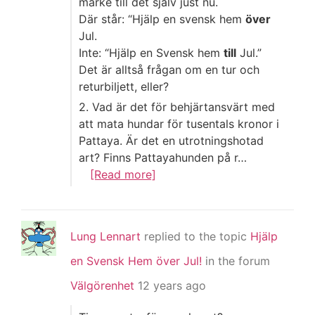
märke till det själv just nu.
Där står: “Hjälp en svensk hem
över
Jul.
Inte: “Hjälp en Svensk hem
till
Jul.”
Det är alltså frågan om en tur och
returbiljett, eller?
2. Vad är det för behjärtansvärt med
att mata hundar för tusentals kronor i
Pattaya. Är det en utrotningshotad
art? Finns Pattayahunden på r…
[Read more]
Lung Lennart
replied to the topic
Hjälp
en Svensk Hem över Jul!
in the forum
Välgörenhet
12 years ago