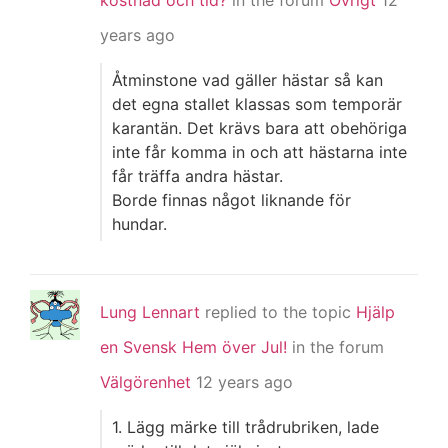
kostnad och tid?
in the forum
Övrigt
12
years ago
Åtminstone vad gäller hästar så kan
det egna stallet klassas som temporär
karantän. Det krävs bara att obehöriga
inte får komma in och att hästarna inte
får träffa andra hästar.
Borde finnas något liknande för
hundar.
Lung Lennart
replied to the topic
Hjälp
en Svensk Hem över Jul!
in the forum
Välgörenhet
12 years ago
1. Lägg märke till trådrubriken, lade