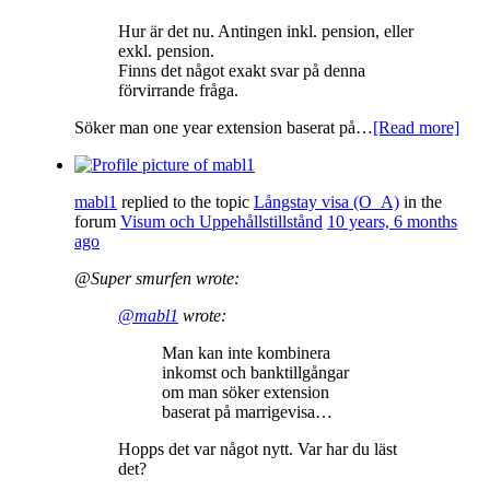
Hur är det nu. Antingen inkl. pension, eller
exkl. pension.
Finns det något exakt svar på denna
förvirrande fråga.
Söker man one year extension baserat på…
[Read more]
mabl1
replied to the topic
Långstay visa (O_A)
in the
forum
Visum och Uppehållstillstånd
10 years, 6 months
ago
@Super smurfen wrote:
@mabl1
wrote:
Man kan inte kombinera
inkomst och banktillgångar
om man söker extension
baserat på marrigevisa…
Hopps det var något nytt. Var har du läst
det?