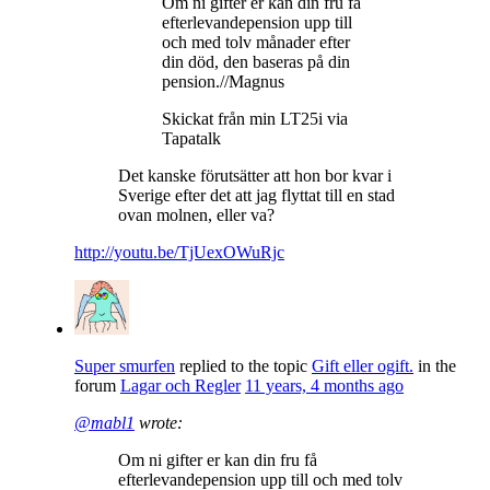
Om ni gifter er kan din fru få
efterlevandepension upp till
och med tolv månader efter
din död, den baseras på din
pension.//Magnus
Skickat från min LT25i via
Tapatalk
Det kanske förutsätter att hon bor kvar i
Sverige efter det att jag flyttat till en stad
ovan molnen, eller va?
http://youtu.be/TjUexOWuRjc
Super smurfen
replied to the topic
Gift eller ogift.
in the
forum
Lagar och Regler
11 years, 4 months ago
@mabl1
wrote:
Om ni gifter er kan din fru få
efterlevandepension upp till och med tolv