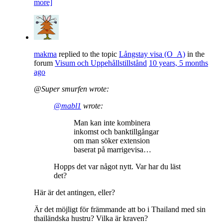
more]
makma
replied to the topic
Långstay visa (O_A)
in the
forum
Visum och Uppehållstillstånd
10 years, 5 months
ago
@Super smurfen wrote:
@mabl1
wrote:
Man kan inte kombinera
inkomst och banktillgångar
om man söker extension
baserat på marrigevisa…
Hopps det var något nytt. Var har du läst
det?
Här är det antingen, eller?
Är det möjligt för främmande att bo i Thailand med sin
thailändska hustru? Vilka är kraven?