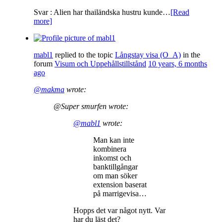
Svar : Alien har thailändska hustru kunde…
[Read
more]
mabl1
replied to the topic
Långstay visa (O_A)
in the
forum
Visum och Uppehållstillstånd
10 years, 6 months
ago
@makma
wrote:
@Super smurfen wrote:
@mabl1
wrote:
Man kan inte
kombinera
inkomst och
banktillgångar
om man söker
extension baserat
på marrigevisa…
Hopps det var något nytt. Var
har du läst det?