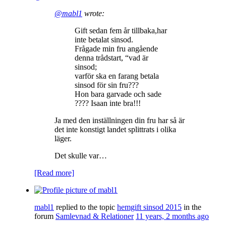
@mabl1
wrote:
Gift sedan fem år tillbaka,har
inte betalat sinsod.
Frågade min fru angående
denna trådstart, “vad är
sinsod;
varför ska en farang betala
sinsod för sin fru???
Hon bara garvade och sade
???? Isaan inte bra!!!
Ja med den inställningen din fru har så är
det inte konstigt landet splittrats i olika
läger.
Det skulle var…
[Read more]
mabl1
replied to the topic
hemgift sinsod 2015
in the
forum
Samlevnad & Relationer
11 years, 2 months ago