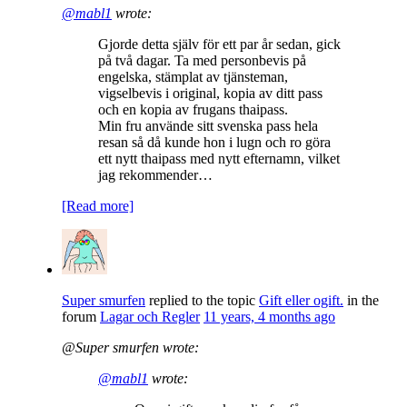
@mabl1
wrote:
Gjorde detta själv för ett par år sedan, gick
på två dagar. Ta med personbevis på
engelska, stämplat av tjänsteman,
vigselbevis i original, kopia av ditt pass
och en kopia av frugans thaipass.
Min fru använde sitt svenska pass hela
resan så då kunde hon i lugn och ro göra
ett nytt thaipass med nytt efternamn, vilket
jag rekommender…
[Read more]
Super smurfen
replied to the topic
Gift eller ogift.
in the
forum
Lagar och Regler
11 years, 4 months ago
@Super smurfen wrote:
@mabl1
wrote: