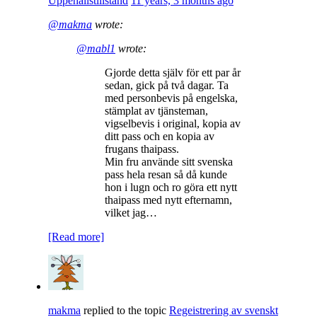
Uppehållstillstånd
11 years, 3 months ago
@makma
wrote:
@mabl1
wrote:
Gjorde detta själv för ett par år
sedan, gick på två dagar. Ta
med personbevis på engelska,
stämplat av tjänsteman,
vigselbevis i original, kopia av
ditt pass och en kopia av
frugans thaipass.
Min fru använde sitt svenska
pass hela resan så då kunde
hon i lugn och ro göra ett nytt
thaipass med nytt efternamn,
vilket jag…
[Read more]
makma
replied to the topic
Regeistrering av svenskt