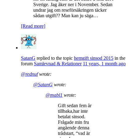
Sverige. Jag åker ner i November. Sedan
undrar jag om reseförsäkringen täcker
sådan utgift?? Man kan ju säga…
[Read more]
SatanG
replied to the topic
hemgift sinsod 2015
in the
forum
Samlevnad & Relationer
11 years, 1 month ago
@rednuf
wrote:
@SatanG
wrote:
@mabl1
wrote:
Gift sedan fem år
tillbaka,har inte
betalat sinsod.
Frågade min fru
angående denna
trådstart, “vad är