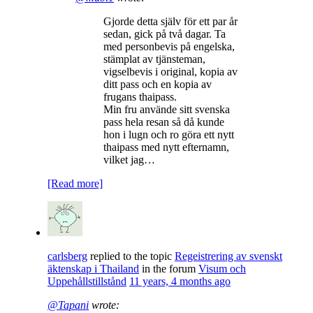
Gjorde detta själv för ett par år
sedan, gick på två dagar. Ta
med personbevis på engelska,
stämplat av tjänsteman,
vigselbevis i original, kopia av
ditt pass och en kopia av
frugans thaipass.
Min fru använde sitt svenska
pass hela resan så då kunde
hon i lugn och ro göra ett nytt
thaipass med nytt efternamn,
vilket jag…
[Read more]
carlsberg
replied to the topic
Regeistrering av svenskt
äktenskap i Thailand
in the forum
Visum och
Uppehållstillstånd
11 years, 4 months ago
@Tapani
wrote: