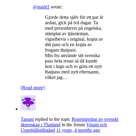
@mabl1
wrote:
Gjorde detta själv för ett par år
sedan, gick på två dagar. Ta
med personbevis på engelska,
stämplat av tjänsteman,
vigselbevis i original, kopia av
ditt pass och en kopia av
frugans thaipass.
Min fru använde sitt svenska
pass hela resan så då kunde
hon i lugn och ro göra ett nytt
thaipass med nytt efternamn,
vilket jag…
[Read more]
Tapani
replied to the topic
Regeistrering av svenskt
äktenskap i Thailand
in the forum
Visum och
Uppehållstillstånd
11 years, 4 months ago