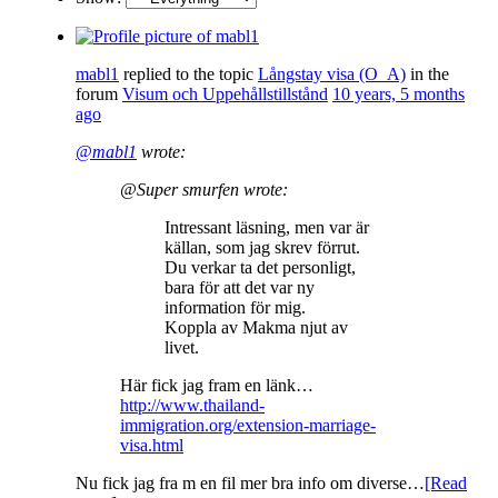
mabl1
replied to the topic
Långstay visa (O_A)
in the
forum
Visum och Uppehållstillstånd
10 years, 5 months
ago
@mabl1
wrote:
@Super smurfen wrote:
Intressant läsning, men var är
källan, som jag skrev förrut.
Du verkar ta det personligt,
bara för att det var ny
information för mig.
Koppla av Makma njut av
livet.
Här fick jag fram en länk…
http://www.thailand-
immigration.org/extension-marriage-
visa.html
Nu fick jag fra m en fil mer bra info om diverse…
[Read