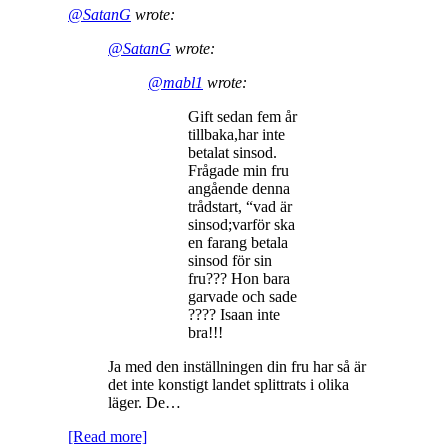
@SatanG
wrote:
@SatanG
wrote:
@mabl1
wrote:
Gift sedan fem år
tillbaka,har inte
betalat sinsod.
Frågade min fru
angående denna
trådstart, “vad är
sinsod;varför ska
en farang betala
sinsod för sin
fru??? Hon bara
garvade och sade
???? Isaan inte
bra!!!
Ja med den inställningen din fru har så är
det inte konstigt landet splittrats i olika
läger. De…
[Read more]