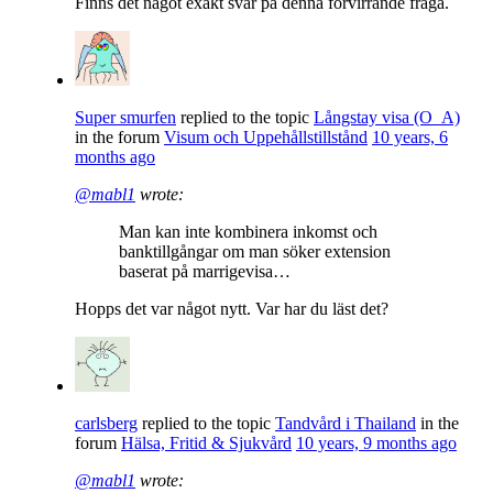
Finns det något exakt svar på denna förvirrande fråga.
Super smurfen
replied to the topic
Långstay visa (O_A)
in the forum
Visum och Uppehållstillstånd
10 years, 6
months ago
@mabl1
wrote:
Man kan inte kombinera inkomst och
banktillgångar om man söker extension
baserat på marrigevisa…
Hopps det var något nytt. Var har du läst det?
carlsberg
replied to the topic
Tandvård i Thailand
in the
forum
Hälsa, Fritid & Sjukvård
10 years, 9 months ago
@mabl1
wrote: