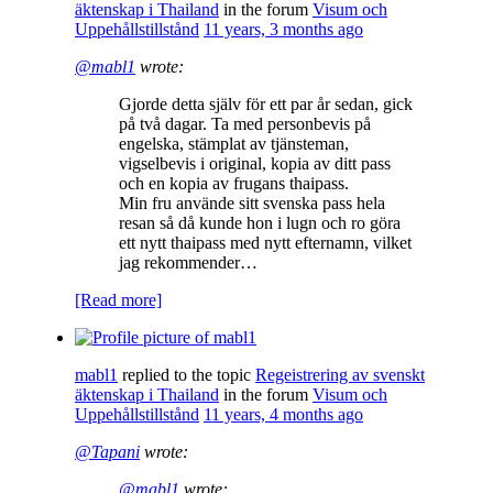
äktenskap i Thailand
in the forum
Visum och
Uppehållstillstånd
11 years, 3 months ago
@mabl1
wrote:
Gjorde detta själv för ett par år sedan, gick
på två dagar. Ta med personbevis på
engelska, stämplat av tjänsteman,
vigselbevis i original, kopia av ditt pass
och en kopia av frugans thaipass.
Min fru använde sitt svenska pass hela
resan så då kunde hon i lugn och ro göra
ett nytt thaipass med nytt efternamn, vilket
jag rekommender…
[Read more]
mabl1
replied to the topic
Regeistrering av svenskt
äktenskap i Thailand
in the forum
Visum och
Uppehållstillstånd
11 years, 4 months ago
@Tapani
wrote:
@mabl1
wrote: