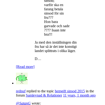
sinsod;
varför ska en
farang betala
sinsod för sin
fru???
Hon bara
garvade och sade
???? Isaan inte
bra!!!
Ja med den inställningen din
fru har så är det inte konstigt
landet splittrats i olika läger.
D…
[Read more]
rednuf
replied to the topic
hemgift sinsod 2015
in the
forum
Samlevnad & Relationer
11 years, 1 month ago
@SatanG
wrote: