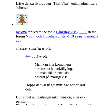
Läste det på fb gruppen “Thai Visa”, enligt admin Lars
Johnsson.
makma
replied to the topic
Långstay visa (O_A)
in the
forum
Visum och Uppehållstillstånd
10 years, 6 months
ago
@Super smurfen wrote:
@mabl1
wrote:
Man kan inte kombinera
inkomst och banktillgångar
om man söker extension
baserat på marrigevisa…
Hopps det var något nytt. Var har du läst
det?
Hur är det nu. Antingen inkl. pension, eller exkl.
pension.