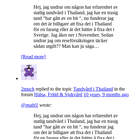
Hej, jag undrar om någon har erfarenhet av
statlig tandvård i Thailand, jag har en trasig
tand “har gått av en bit “, nu funderar jag
om det är billigare att fixa det i Thailand
för en farang eller är det bättre å fixa det i
Sverige. Jag åker ner i November. Sedan
undrar jag om reseförsäkringen täcker
sådan utgift?? Man kan ju säga…
[Read more]
2much
replied to the topic
Tandvård i Thailand
in the
forum
Hälsa, Fritid & Sjukvård
10 years, 9 months ago
@mabl1
wrote:
Hej, jag undrar om någon har erfarenhet av
statlig tandvård i Thailand, jag har en trasig
tand “har gått av en bit “, nu funderar jag
om det är billigare att fixa det i Thailand
för en farang eller är det bättre å fixa det i