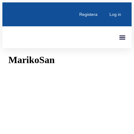
Registera
Log in
Senaste Inlägg
MarikoSan