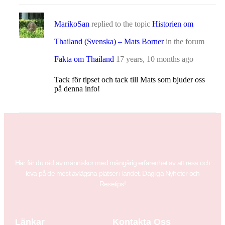
MarikoSan
replied to the topic
Historien om
Thailand (Svenska) – Mats Borner
in the forum
Fakta om Thailand
17 years, 10 months ago
Tack för tipset och tack till Mats som bjuder oss
på denna info!
Här får du råd av människor med mångårig erfarenhet av att resa och
leva på de mest avlägsna platser i landet. Dagliga Nyheter och
Resetips!
Länkar
Kontakta Oss