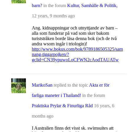
barn?
in the forum
Kultur, Samhälle & Politik,
12 years, 9 months ago
Ang. kidnappningar och utnyttjande av barn –
alla som funderar på vad som sker bakom
turiststråken borde läsa denna bok (och de två
andra wsom ingår i triologin)!
http://www.bokus.com/bok/9789186505325/sam
nang-tiggarpojken/?
gclid=CN39ypuwoLoCFWN2cAodTAUATw
MarikoSan
replied to the topic
Akta er för
farliga maneter i Thailand!
in the forum
Praktiska Prylar & Finurliga Råd
16 years, 6
months ago
I Australien finns det visst sk. swimsuites att