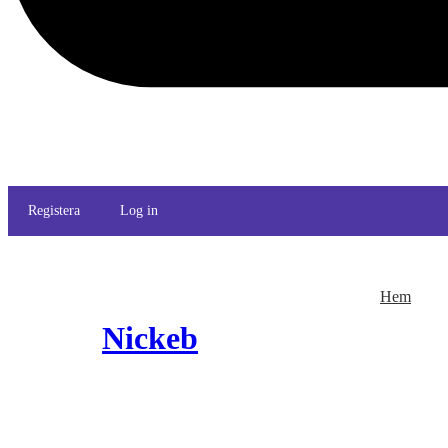
Registera
Log in
Hem
Nickeb