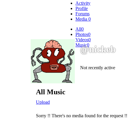
Activity
Profile
Forums
Media
0
All
0
Photos
0
Videos
0
Music
0
@nickeb
Not recently active
All Music
Upload
Sorry !! There's no media found for the request !!